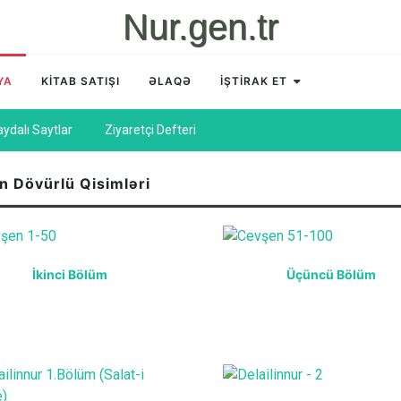
Nur.gen.tr
YA
KİTAB SATIŞI
ƏLAQƏ
İŞTİRAK ET
aydalı Saytlar
Ziyaretçi Defteri
n Dövürlü Qisimləri
İkinci Bölüm
Üçüncü Bölüm