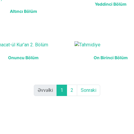
Yeddinci Bölüm
Altıncı Bölüm
Onuncu Bölüm
On Birinci Bölüm
Əvvəlki
1
2
Sonraki