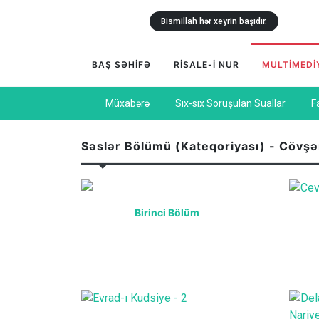
Bismillah hər xeyrin başıdır.
BAŞ SƏHİFƏ
RİSALE-İ NUR
MULTİMEDİ
Müxabərə
Sıx-sıx Soruşulan Suallar
F
Səslər Bölümü (Kateqoriyası) - Cövşə
Birinci Bölüm