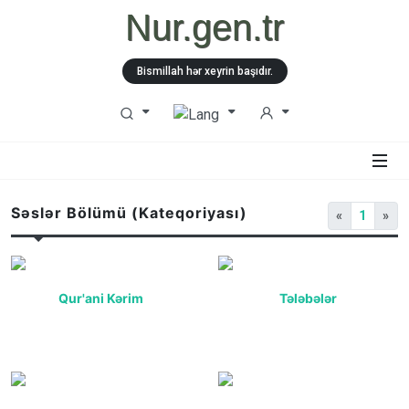
Nur.gen.tr
Bismillah hər xeyrin başıdır.
Səslər Bölümü (Kateqoriyası)
«
1
»
Qur'ani Kərim
Tələbələr