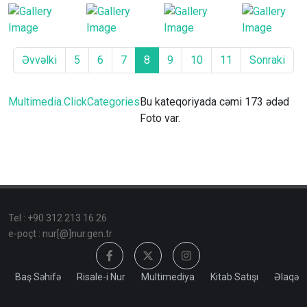
Əvvəlki
5
6
7
8
9
10
11
Sonraki
Multimedia.ClickCategories
Bu kateqoriyada cəmi 173 ədəd
Foto var.
Tel : +90 312 213 16 26
e-poçt : nur[@]nur.gen.tr
Baş Səhifə
Risale-i Nur
Multimediya
Kitab Satışı
Əlaqə