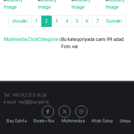
Əvvəlki
1
2
3
4
5
6
7
Sonraki
Multimedia.ClickCategories
Bu kateqoriyada cəmi 99 ədəd
Foto var.
Tel : +90 312 213 16 26
e-poçt : nur[@]nur.gen.tr
Baş Səhifə
Risale-i Nur
Multimediya
Kitab Satışı
Əlaqə