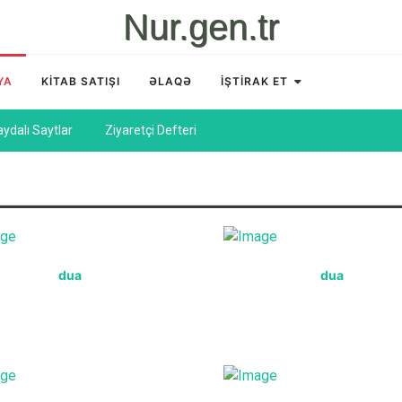
Nur.gen.tr
YA
KİTAB SATIŞI
ƏLAQƏ
İŞTİRAK ET
aydalı Saytlar
Ziyaretçi Defteri
dua
dua