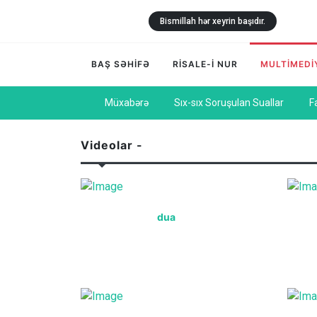
Bismillah hər xeyrin başıdır.
BAŞ SƏHİFƏ
RİSALE-İ NUR
MULTİMEDİ
Müxabərə
Sıx-sıx Soruşulan Suallar
F
Videolar -
dua