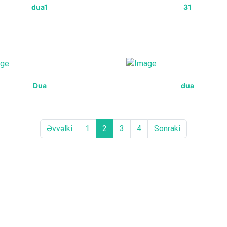
dua1
31
Dua
dua
Əvvəlki
1
2
3
4
Sonraki