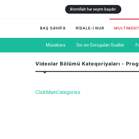
Bismillah hər xeyrin başıdır.
BAŞ SƏHİFƏ
RİSALE-İ NUR
MULTİMEDİ
Müxabərə
Sıx-sıx Soruşulan Suallar
F
Videolar Bölümü Kateqoriyaları - Pro
ClickMainCategories