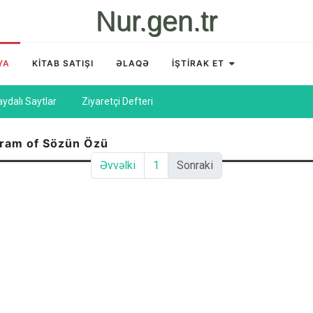
Nur.gen.tr
YA
KİTAB SATIŞI
ƏLAQƏ
İŞTİRAK ET
aydalı Saytlar
Ziyaretçi Defteri
gram of Sözün Özü
Əvvəlki
1
Sonraki