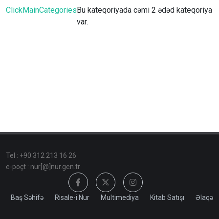
ClickMainCategories
Bu kateqoriyada cəmi 2 ədəd kateqoriya
var.
Tel : +90 312 213 16 26
e-poçt : nur[@]nur.gen.tr
Baş Səhifə
Risale-i Nur
Multimediya
Kitab Satışı
Əlaqə