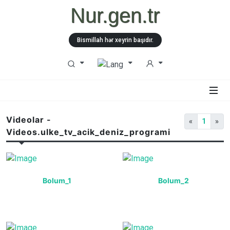
Nur.gen.tr
Bismillah hər xeyrin başıdır.
Videolar -
«
1
»
Videos.ulke_tv_acik_deniz_programi
Bolum_1
Bolum_2