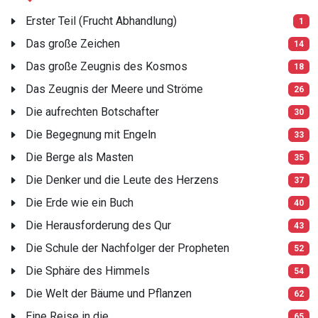
Erster Teil (Frucht Abhandlung)
1
Das große Zeichen
14
Das große Zeugnis des Kosmos
18
Das Zeugnis der Meere und Ströme
26
Die aufrechten Botschafter
30
Die Begegnung mit Engeln
33
Die Berge als Masten
35
Die Denker und die Leute des Herzens
37
Die Erde wie ein Buch
40
Die Herausforderung des Qur
43
Die Schule der Nachfolger der Propheten
52
Die Sphäre des Himmels
54
Die Welt der Bäume und Pflanzen
62
Eine Reise in die
65