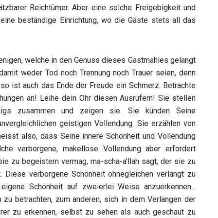
tzbarer Reichtümer. Aber eine solche Freigebigkeit und
eine beständige Einrichtung, wo die Gäste stets all das
jenigen, welche in den Genuss dieses Gastmahles gelangt
, damit weder Tod noch Trennung noch Trauer seien, denn
so ist auch das Ende der Freude ein Schmerz. Betrachte
ungen an! Leihe dein Ohr diesen Ausrufern! Sie stellen
önigs zusammen und zeigen sie. Sie künden Seine
nvergleichlichen geistigen Vollendung. Sie erzählen von
heisst also, dass Seine innere Schönheit und Vollendung
che verborgene, makellose Vollendung aber erfordert
sie zu begeistern vermag, ma-scha-a’llah sagt, der sie zu
t. Diese verborgene Schönheit ohnegleichen verlangt zu
igene Schönheit auf zweierlei Weise anzuerkennen...
n zu betrachten, zum anderen, sich in dem Verlangen der
rer zu erkennen, selbst zu sehen als auch geschaut zu