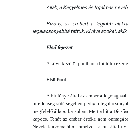
Allah, a Kegyelmes és Irgalmas nevé
Bizony, az embert a legjobb alakr
legalacsonyabbá tettük, Kivéve azokat, akik
Első fejezet
A következő öt pontban a hit több ezer 
Első Pont
A hit fénye által az ember a legmagasab
hitetlenség sötétségében pedig a legalacsonya
megfelelő állapotba zuhan. Mert a hit a Dicső
kapocs. Tehát az ember értéke nem önmagából
Nevek lenyomatából, amelyek a hit által nyi