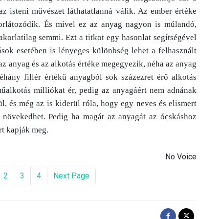
 az isteni művészet láthatatlanná válik. Az ember értéke
korlátozódik. És mivel ez az anyag nagyon is múlandó,
yakorlatilag semmi. Ezt a titkot egy hasonlat segítségével
ok esetében is lényeges különbség lehet a felhasznált
 az anyag és az alkotás értéke megegyezik, néha az anyag
éhány fillér értékű anyagból sok százezret érő alkotás
 műalkotás milliókat ér, pedig az anyagáért nem adnának
ül, és még az is kiderül róla, hogy egy neves és elismert
 növekedhet. Pedig ha magát az anyagát az ócskáshoz
ért kapják meg.
No Voice
2
3
4
Next Page