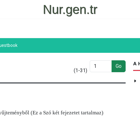
Nur.gen.tr
uestbook
A 
Go
(1-31)
űjteményből (Ez a Szó két fejezetet tartalmaz)