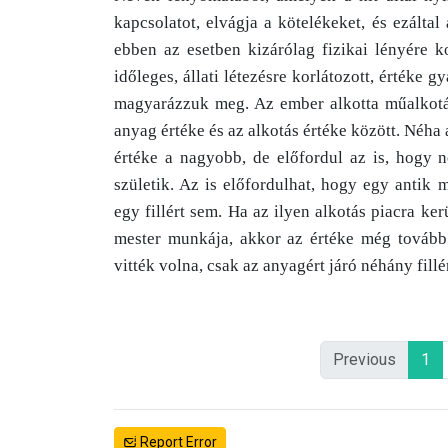
kapcsolatot, elvágja a kötelékeket, és ezáltal
ebben az esetben kizárólag fizikai lényére 
időleges, állati létezésre korlátozott, értéke g
magyarázzuk meg. Az ember alkotta műalkotás
anyag értéke és az alkotás értéke között. Néha
értéke a nagyobb, de előfordul az is, hogy n
születik. Az is előfordulhat, hogy egy antik
egy fillért sem. Ha az ilyen alkotás piacra ker
mester munkája, akkor az értéke még tovább
vitték volna, csak az anyagért járó néhány fill
Previous
1
Report Error