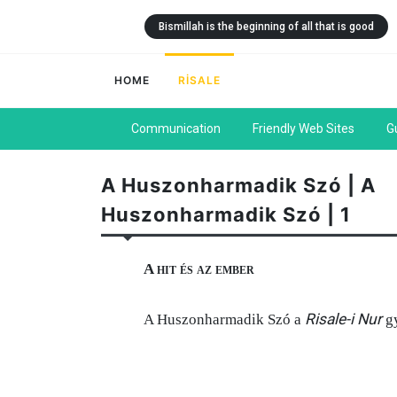
Bismillah is the beginning of all that is good
HOME
RİSALE
Communication
Friendly Web Sites
G
A Huszonharmadik Szó | A
Huszonharmadik Szó | 1
A hit és az ember
Risale-i Nur
A Huszonharmadik Szó a
gy