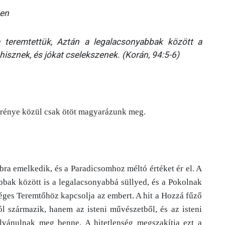
ben
a teremtettük, Aztán a legalacsonyabbak között a
 hisznek, és jókat cselekszenek. (Korán, 94:5-6)
erénye közül csak
ötöt magyarázunk meg.
bra emelkedik, és a Paradicsomhoz méltó értéket ér el. A
bbak között is a legalacsonyabbá süllyed, és a Pokolnak
séges Teremtőhöz kapcsolja az embert. A hit a Hozzá fűző
 származik, hanem az isteni művészetből, és az isteni
lvánulnak meg benne. A hitetlenség megszakítja ezt a