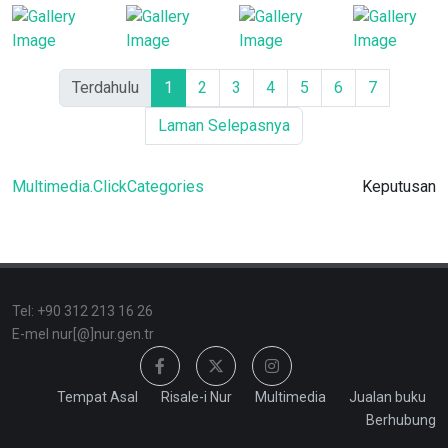
Terdahulu
1
2
3
4
5
6
7
Laman Selepasnya
Multimedia.ClickCategories
Keputusan
Tel: +90 312 213 16 26
E-mel nur[@]nur.gen.tr
Tempat Asal
Risale-i Nur
Multimedia
Jualan buku
Berhubung