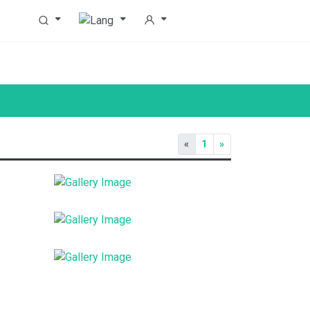
«
1
»