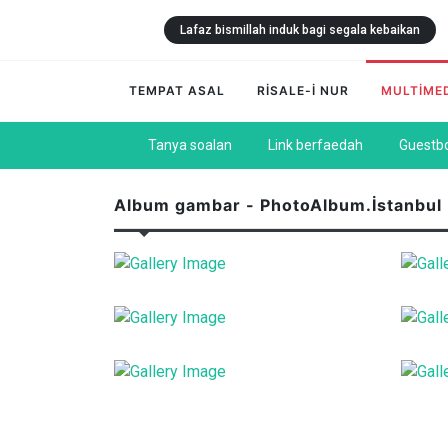
Lafaz bismillah induk bagi segala kebaikan
TEMPAT ASAL
RİSALE-İ NUR
MULTİME
Tanya soalan
Link berfaedah
Guestb
Album gambar - PhotoAlbum.İstanbul