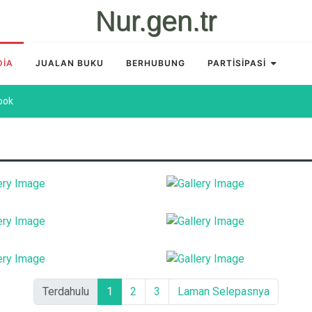
Nur.gen.tr
DİA
JUALAN BUKU
BERHUBUNG
PARTİSİPASİ
ook
Terdahulu
1
2
3
Laman Selepasnya