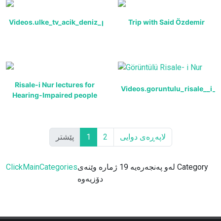
Videos.ulke_tv_acik_deniz_programi
Trip with Said Özdemir
Risale-i Nur lectures for
Videos.goruntulu_risale__i_
Hearing-Impaired people
پێشتر
1
2
لاپەڕەی دوایی
ClickMainCategories
لەو پەنجەرەیە 19 ژمارە وێنەی Category
دۆزیەوە