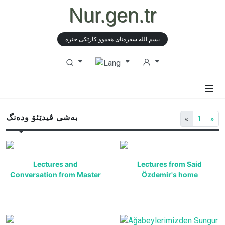
Nur.gen.tr
بسم الله سەرەتای هەموو كارێكی خێرە
بەشی ڤیدێئۆ ودەنگ
«
1
»
Lectures and
Lectures from Said
Conversation from Master
Özdemir's home