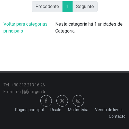
Precedente
1
Seguinte
Voltar para categorias
Nesta categoria há 1 unidades de
principais
Categoria
Tel.: +90 312 213 16 26
Email : nur[@]nur.gen.tr
Página principal
Risale
Multimédia
Venda de livros
Contacto