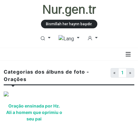
Nur.gen.tr
Bismillah her hayrın başıdır.
Categorias dos álbuns de foto -
«
1
»
Orações
Oração ensinada por Hz.
Ali a homem que oprimiu o
seu pai