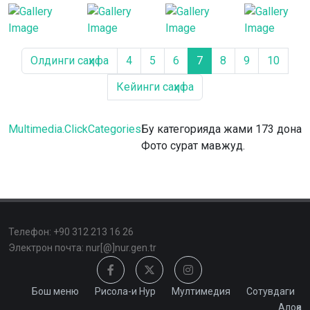
Олдинги саҳифа
4
5
6
7
8
9
10
Кейинги саҳифа
Multimedia.ClickCategories
Бу категорияда жами 173 дона
Фото сурат мавжуд.
Телефон: +90 312 213 16 26
Электрон почта: nur[@]nur.gen.tr
Бош меню
Рисола-и Нур
Мултимедия
Сотувдаги
Алоқа