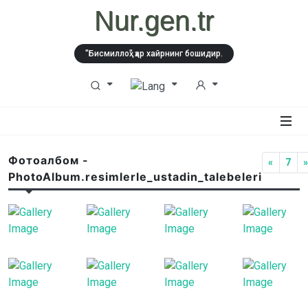
Nur.gen.tr
"Бисмиллоҳ" ҳар хайрнинг бошидир.
Фотоалбом -
«
7
PhotoAlbum.resimlerle_ustadin_talebeleri