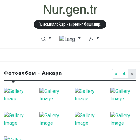
Nur.gen.tr
"Бисмиллоҳ" ҳар хайрнинг бошидир.
Фотоалбом - Анкара
«
4
»