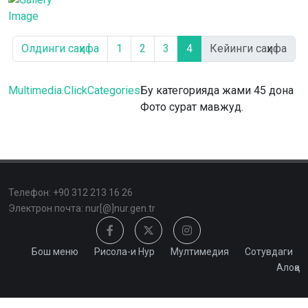
Олдинги саҳифа
1
2
3
4
Кейинги саҳифа
Multimedia.ClickCategories
Бу категорияда жами 45 дона
Фото сурат мавжуд.
Телефон: +90 312 213 16 26
Электрон почта: nur[@]nur.gen.tr
Бош меню
Рисола-и Нур
Мултимедия
Сотувдаги
Алоқа