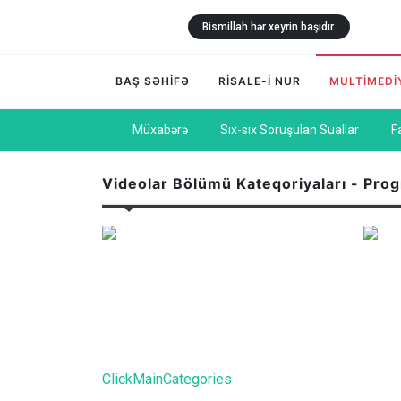
Bismillah hər xeyrin başıdır.
BAŞ SƏHİFƏ
RİSALE-İ NUR
MULTİMEDİ
Müxabərə
Sıx-sıx Soruşulan Suallar
F
Videolar Bölümü Kateqoriyaları - Pro
ClickMainCategories