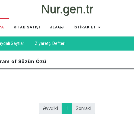
Nur.gen.tr
YA
KİTAB SATIŞI
ƏLAQƏ
İŞTİRAK ET
aydalı Saytlar
Ziyaretçi Defteri
gram of Sözün Özü
Əvvəlki
1
Sonraki