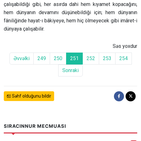
çalışabildiği gibi, her asırda dahi hem kıyamet kopacağını,
hem dünyanın devamını düşünebildiği için; hem dünyanın
fâniliğinde hayat-ı bâkiyeye, hem hiç ölmeyecek gibi imâret-i
dünyaya çalışabilir.
Səs yoxdur
Əvvəlki
249
250
251
252
253
254
Sonraki
Səhf olduğunu bildir
SIRACINNUR MECMUASI