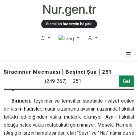
Nur.gen.tr
Bismillah hər xeyrin başıdır.
Siracinnur Mecmuası | Beşinci Şua | 251
(249-267)
Get
Birincisi:
Teşbihler ve temsiller sûretinde rivâyet edilen
bir kısım hadîsler, mürûr-u zamanla avamın nazarında hakîkat
telâkki edildiğinden vâkıa mutabık çıkmıyor. Ayn-ı hakîkat
olduğu halde vakıa mutabakatı görünmüyor. Meselâ: Hamele-
i Arş gibi arzın hamelesinden olan “Sevr” ve “Hut” nâmında ve