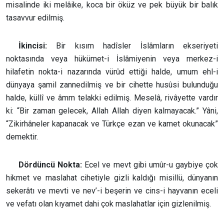
misalinde iki melâike, koca bir öküz ve pek büyük bir balık
tasavvur edilmiş.
İkincisi:
Bir kısım hadîsler İslâmların ekseriyeti
noktasında veya hükümet-i İslâmiyenin veya merkez-i
hilafetin nokta-i nazarında vürûd ettiği halde, umum ehl-i
dünyaya şamil zannedilmiş ve bir cihette husûsi bulunduğu
halde, küllî ve âmm telakki edilmiş. Meselâ, rivâyette vardır
ki: “Bir zaman gelecek, Allah Allah diyen kalmayacak.” Yâni,
“Zikirhâneler kapanacak ve Türkçe ezan ve kamet okunacak”
demektir.
Dördüncü Nokta:
Ecel ve mevt gibi umûr-u gaybiye çok
hikmet ve maslahat cihetiyle gizli kaldığı misillü, dünyanın
sekerâtı ve mevti ve nev’-i beşerin ve cins-i hayvanın eceli
ve vefatı olan kıyamet dahi çok maslahatlar için gizlenilmiş.