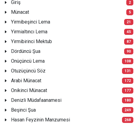
Giriş
2
Münacat
5
Yirmibeşinci Lema
21
Yirmialtıncı Lema
45
Yirmibirinci Mektub
87
Dördüncü Şua
90
Onüçüncü Lema
108
Otuzüçüncü Söz
131
Arabi Münacat
172
Onikinci Münacat
177
Denizli Müdafaanamesi
180
Beşinci Şua
249
Hasan Feyzinin Manzumesi
268