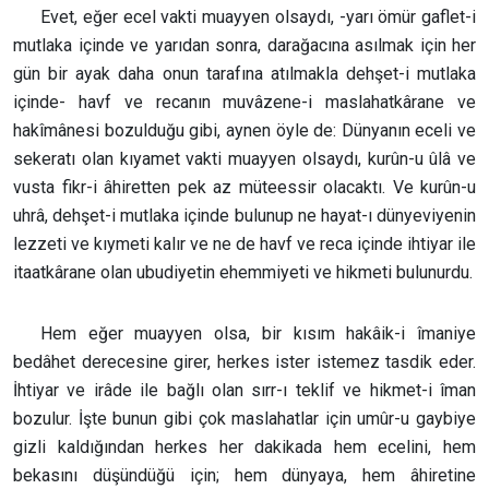
Evet, eğer ecel vakti muayyen olsaydı, -yarı ömür gaflet-i
mutlaka içinde ve yarıdan sonra, darağacına asılmak için her
gün bir ayak daha onun tarafına atılmakla dehşet-i mutlaka
içinde- havf ve recanın muvâzene-i maslahatkârane ve
hakîmânesi bozulduğu gibi, aynen öyle de: Dünyanın eceli ve
sekeratı olan kıyamet vakti muayyen olsaydı, kurûn-u ûlâ ve
vusta fikr-i âhiretten pek az müteessir olacaktı. Ve kurûn-u
uhrâ, dehşet-i mutlaka içinde bulunup ne hayat-ı dünyeviyenin
lezzeti ve kıymeti kalır ve ne de havf ve reca içinde ihtiyar ile
itaatkârane olan ubudiyetin ehemmiyeti ve hikmeti bulunurdu.
Hem eğer muayyen olsa, bir kısım hakâik-i îmaniye
bedâhet derecesine girer, herkes ister istemez tasdik eder.
İhtiyar ve irâde ile bağlı olan sırr-ı teklif ve hikmet-i îman
bozulur. İşte bunun gibi çok maslahatlar için umûr-u gaybiye
gizli kaldığından herkes her dakikada hem ecelini, hem
bekasını düşündüğü için; hem dünyaya, hem âhiretine