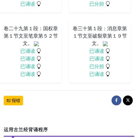
已诵读
已分担
卷二十九第１段：国权章
卷三十第１段：消息章第
第１节文至笔章第５２节
１节文至破裂章第１９节
文。
文。
已诵读
已诵读
已诵读
已诵读
已诵读
已分担
已诵读
已诵读
报错
运用古兰经背诵程序