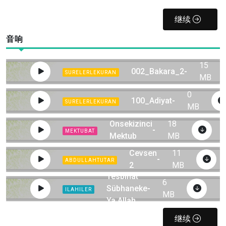
继续
音响
15
002_Bakara_2
-
SURELERLEKURAN
MB
0
100_Adiyat
-
SURELERLEKURAN
MB
Onsekizinci
18
-
MEKTUBAT
Mektub
MB
Cevsen
11
-
ABDULLAHTUTAR
2
MB
Tesbihat
6
Sübhaneke
-
ILAHILER
MB
Ya Allah
继续