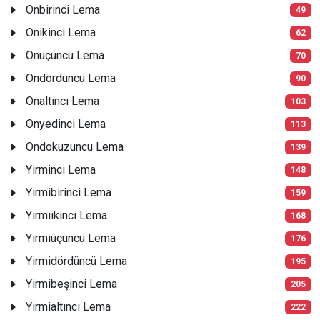
Onbirinci Lema
49
Onikinci Lema
62
Onüçüncü Lema
70
Ondördüncü Lema
90
Onaltıncı Lema
103
Onyedinci Lema
113
Ondokuzuncu Lema
139
Yirminci Lema
148
Yirmibirinci Lema
159
Yirmiikinci Lema
168
Yirmiüçüncü Lema
176
Yirmidördüncü Lema
195
Yirmibeşinci Lema
205
Yirmialtıncı Lema
222