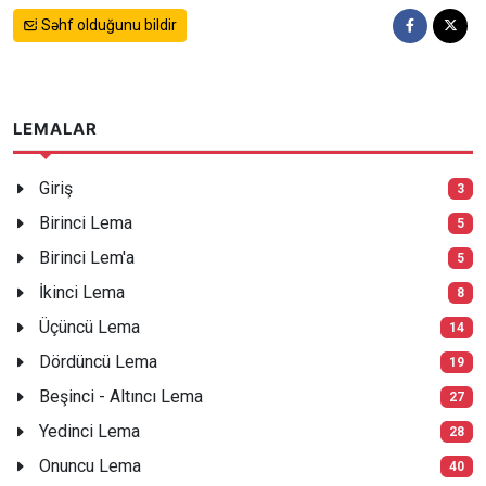
Səhf olduğunu bildir
LEMALAR
Giriş
3
Birinci Lema
5
Birinci Lem'a
5
İkinci Lema
8
Üçüncü Lema
14
Dördüncü Lema
19
Beşinci - Altıncı Lema
27
Yedinci Lema
28
Onuncu Lema
40