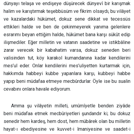
dünyayı telaşa ve endişeye düşürecek dünyevî bir karışmak
halim ve karıştırmak teşebbüsüm ve fikrim olsaydı, bu vilâyet
ve kazalardaki hükümet, dokuz sene dikkat ve tecessüs
ettikleri halde ve ben de çekinmeyerek yanıma gelenlere
esrarımı beyan ettiğim halde, hükümet bana karşı sükût edip
ilişmediler. Eğer milletin ve vatanın saadetine ve istikbâline
zarar verecek bir kabahatim varsa, dokuz seneden beri
valisinden tut, köy karakol kumandanına kadar kendilerini
mes’ul eder. Onlar kendilerini mes’uliyetten kurtarmak için,
hakkımda habbeyi kubbe yapanlara karşı, kubbeyi habbe
yapıp beni müdafaa etmeye mecbûrdurlar. Öyle ise bu sualin
cevabını onlara havale ediyorum.
Amma şu vilâyetin milleti, umûmîyetle benden ziyâde
beni müdafaa etmek mecbûriyetleri şundandır ki; bu dokuz
senedir hem kardeş, hem dost, hem mübârek olan bu milletin
hayat-ı ebediyesine ve kuvvet-i îmaniyesine ve saadet-i