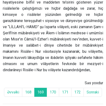
hayatiyesine bilfiil ve maddeten te’sirini gösteren yüzer
risâlelerle çalıştığımızı ve hiçbir dağdağa ve zarar, hiç
kimseye o risâleler yüzünden gelmediği ve hiçbir
garazkârane tereşşuhat-ı siyasiye ve dünyeviye görülmediği
ve “LİLLAHİ’L-HAMD” şu Isparta vilâyeti, eski zamanın Şam-ı
Şerîfi’nin mübârekiyeti ve Âlem-i İslâmın medrese-i umûmîsi
olan Mısır’ın Câmiü’l-Ezher’i mübârekiyeti nev’inden, kuvvet-i
îmaniye ve salâbet-i dîniye cihetinde bir mübârekiyet
makamını Risâle-i Nur vâsıtasiyle kazanarak; bu vilâyette,
îmanın kuvveti lâkaydlığa ve ibâdetin iştiyakı sefahete hâkim
olmasını ve umum vilâyetlerin fevkınde bir meziyet-i
dindarâneyi Risâle-i Nur bu vilâyete kazandırdığından,
Səs yoxdur
Əvvəlki
168
169
170
171
172
Sonraki