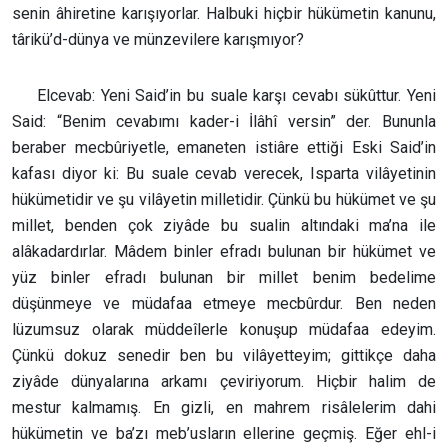
senin âhiretine karışıyorlar. Halbuki hiçbir hükümetin kanunu,
târikü’d-dünya ve münzevilere karışmıyor?
Elcevab: Yeni Said’in bu suale karşı cevabı sükûttur. Yeni
Said: “Benim cevabımı kader-i İlâhî versin” der. Bununla
beraber mecbûriyetle, emaneten istiâre ettiği Eski Said’in
kafası diyor ki: Bu suale cevab verecek, Isparta vilâyetinin
hükümetidir ve şu vilâyetin milletidir. Çünkü bu hükümet ve şu
millet, benden çok ziyâde bu sualin altındaki ma’na ile
alâkadardırlar. Mâdem binler efradı bulunan bir hükümet ve
yüz binler efradı bulunan bir millet benim bedelime
düşünmeye ve müdafaa etmeye mecbûrdur. Ben neden
lüzumsuz olarak müddeîlerle konuşup müdafaa edeyim.
Çünkü dokuz senedir ben bu vilâyetteyim; gittikçe daha
ziyâde dünyalarına arkamı çeviriyorum. Hiçbir halim de
mestur kalmamış. En gizli, en mahrem risâlelerim dahi
hükümetin ve ba’zı meb’usların ellerine geçmiş. Eğer ehl-i