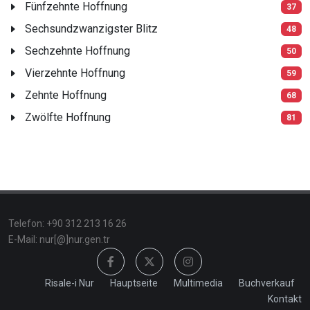
Fünfzehnte Hoffnung
37
Sechsundzwanzigster Blitz
48
Sechzehnte Hoffnung
50
Vierzehnte Hoffnung
59
Zehnte Hoffnung
68
Zwölfte Hoffnung
81
Telefon: +90 312 213 16 26
E-Mail: nur[@]nur.gen.tr
Risale-i Nur
Hauptseite
Multimedia
Buchverkauf
Kontakt