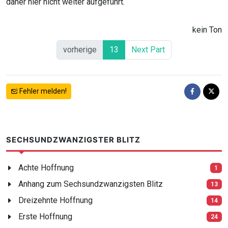
daher hier nicht weiter aufgeführt.
kein Ton
vorherige
13
Next Part
Fehler melden!
SECHSUNDZWANZIGSTER BLITZ
Achte Hoffnung
1
Anhang zum Sechsundzwanzigsten Blitz
13
Dreizehnte Hoffnung
14
Erste Hoffnung
24