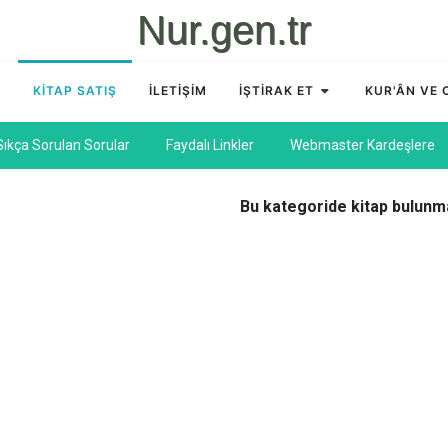
Nur.gen.tr
A
KİTAP SATIŞ
İLETİŞİM
İŞTİRAK ET
KUR'ÂN VE
Sıkça Sorulan Sorular
Faydalı Linkler
Webmaster Kardeşlere
Bu kategoride kitap bulunm