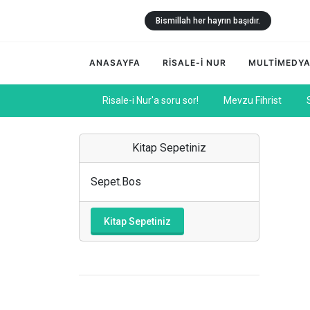
Bismillah her hayrın başıdır.
ANASAYFA
RİSALE-İ NUR
MULTİMEDY
Risale-i Nur'a soru sor!
Mevzu Fihrist
Kitap Sepetiniz
Sepet.Bos
Kitap Sepetiniz