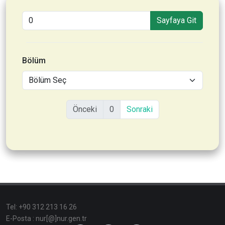
Sayfaya Git
Bölüm
Önceki
0
Sonraki
Tel: +90 312 213 16 26
E-Posta : nur[@]nur.gen.tr