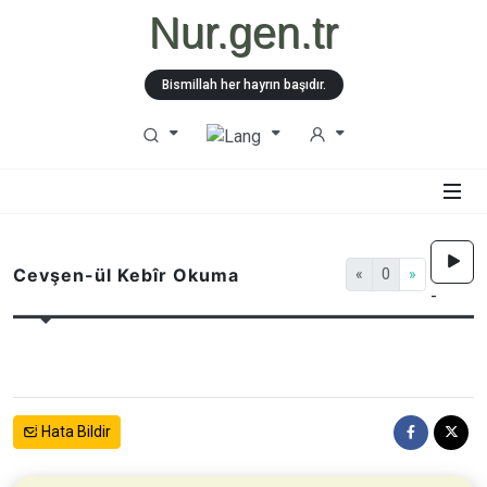
Nur.gen.tr
Bismillah her hayrın başıdır.
Cevşen-ül Kebîr Okuma
«
0
»
-
Hata Bildir