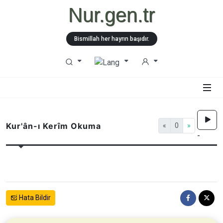
Nur.gen.tr
Bismillah her hayrın başıdır.
Kur'ân-ı Kerîm Okuma
«
0
»
-
Hata Bildir