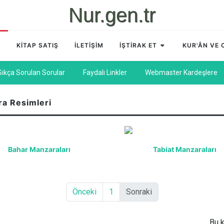
Nur.gen.tr
A
KİTAP SATIŞ
İLETİŞİM
İŞTİRAK ET
KUR'ÂN VE
Sıkça Sorulan Sorular
Faydalı Linkler
Webmaster Kardeşlere
ra Resimleri
Bahar Manzaraları
Tabiat Manzaraları
Önceki
1
Sonraki
Bu k