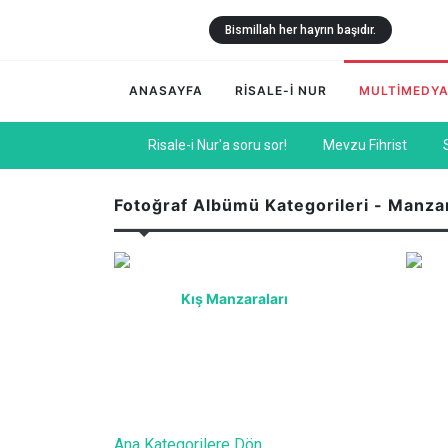
Bismillah her hayrın başıdır.
ANASAYFA
RİSALE-İ NUR
MULTİMEDY
Risale-i Nur'a soru sor!
Mevzu Fihrist
Fotoğraf Albümü Kategorileri - Manza
Kış Manzaraları
Ana Kategorilere Dön