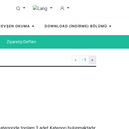
 CEVŞEN OKUMA
DOWNLOAD (İNDİRME) BÖLÜMÜ
Ziyaretçi Defteri
«
-1
»
ategoride toplam 3 adet Kategori bulunmaktadır.