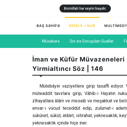
Bismillah hər xeyrin başıdır.
BAŞ SƏHİFƏ
RİSALE-İ NUR
MULTİMEDİ
Müxabərə
Sıx-sıx Soruşulan Suallar
F
İman ve Küfür Müvazeneleri 
Yirmialtıncı Söz | 146
Mütebâyin vaziyetlere girip tasaffi ediyor.
müteaddit tavırlara girip, Vâhib-i Hayatın nuk
zîhayatlara âlâm ve mesaib ve meşakkat ve beliyya
envar-ı vücud teceddüt edip, zulümat-ı adem 
sükûnet, sükût, atâlet, istirahat, yeknesaklık; ke
yeknesaklık içinde hiçe iner.