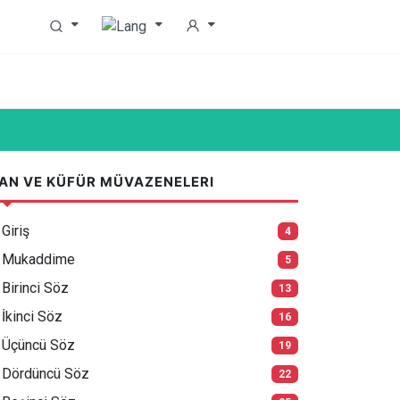
AN VE KÜFÜR MÜVAZENELERI
Giriş
4
Mukaddime
5
Birinci Söz
13
İkinci Söz
16
Üçüncü Söz
19
Dördüncü Söz
22