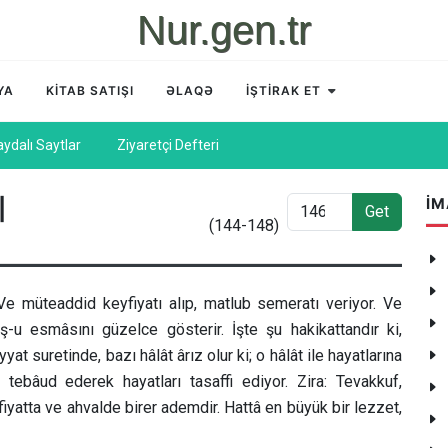
Nur.gen.tr
YA
KİTAB SATIŞI
ƏLAQƏ
İŞTİRAK ET
aydalı Saytlar
Ziyaretçi Defteri
İM
|
Get
(144-148)
 Ve müteaddid keyfiyatı alıp, matlub semeratı veriyor. Ve
uş-u esmâsını güzelce gösterir. İşte şu hakikattandır ki,
t suretinde, bazı hâlât ârız olur ki; o hâlât ile hayatlarına
tebâud ederek hayatları tasaffi ediyor. Zira: Tevakkuf,
yfiyatta ve ahvalde birer ademdir. Hattâ en büyük bir lezzet,