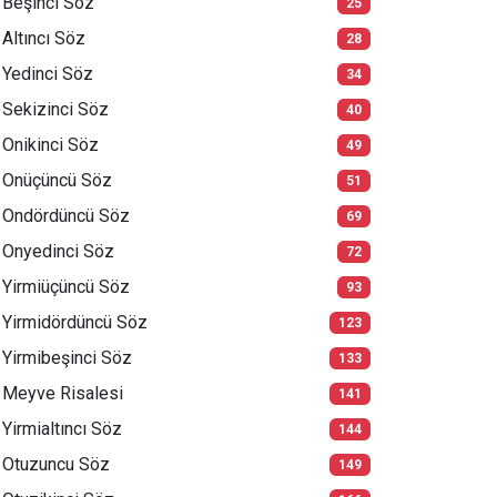
Beşinci Söz
25
Altıncı Söz
28
Yedinci Söz
34
Sekizinci Söz
40
Onikinci Söz
49
Onüçüncü Söz
51
Ondördüncü Söz
69
Onyedinci Söz
72
Yirmiüçüncü Söz
93
Yirmidördüncü Söz
123
Yirmibeşinci Söz
133
Meyve Risalesi
141
Yirmialtıncı Söz
144
Otuzuncu Söz
149