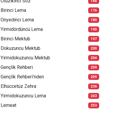
Otuzikinci Söz
166
Birinci Lema
176
Onyedinci Lema
180
Yirmidördüncü Lema
190
Birinci Mektub
197
Dokuzuncu Mektub
200
Yirmidokuzuncu Mektub
204
Gençlik Rehberi
209
Gençlik Rehberi'nden
209
Elhüccetüz Zehra
236
Yirmidokuzuncu Lema
243
Lemeat
253