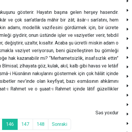
kuşunu gösterir. Hayatın başına gelen herşey hasendir.
r ve çok san’atlarda mâhir bir zât; âsâr-ı san’atını, hem
kin adamı, modellik vazifesini gördürmek için, bir ücrete
ği giydirir, onun üstünde işler ve vaziyetler verir, tebdil
 değiştirir, uzaltır, kısaltır. Acaba şu ücretli miskin adam o
kmakla vaziyet veriyorsun, beni güzelleştiren bu gömleği
e hak kazanabilir mi? “Merhametsizlik, insafsızlık ettin”
-ı Bîmisal; zîhayata göz, kulak, akıl, kalb gibi havas ve letâif
smâ-i Hüsnânın nakışlarını göstermek için çok hâlât içinde
musibetler nev’inde olan keyfiyat, bazı esmâsının ahkâmını
at-ı Rahmet ve o şuaat-ı Rahmet içinde lâtif güzellikler
Səs yoxdur
146
147
148
Sonraki