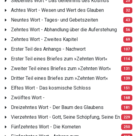
Siebentes Wort - Das Geheimnis des Kosmos
25
Achtes Wort - Wesen und Wert des Glauben
32
Neuntes Wort - Tages- und Gebetszeiten
43
Zehntes Wort - Abhandlung über die Auferstehung
56
Zehntes Wort - Zweites Kapitel
69
Erster Teil des Anhangs - Nachwort
107
Erster Teil eines Briefes zum »Zehnten Wort«
114
Zweiter Teil eines Briefes zum »Zehnten Wort«
131
Dritter Teil eines Briefes zum »Zehnten Wort«
139
Elftes Wort - Das kosmische Schloss
151
Zwölftes Wort -
168
Dreizehntes Wort - Der Baum des Glaubens
181
Vierzehntes Wort - Gott, Seine Schöpfung, Seine En
229
Fünfzehntes Wort - Die Kometen
250