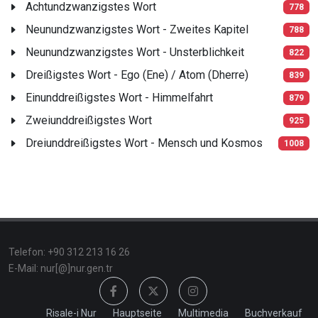
Achtundzwanzigstes Wort
778
Neunundzwanzigstes Wort - Zweites Kapitel
788
Neunundzwanzigstes Wort - Unsterblichkeit
822
Dreißigstes Wort - Ego (Ene) / Atom (Dherre)
839
Einunddreißigstes Wort - Himmelfahrt
879
Zweiunddreißigstes Wort
925
Dreiunddreißigstes Wort - Mensch und Kosmos
1008
Telefon: +90 312 213 16 26
E-Mail: nur[@]nur.gen.tr
Risale-i Nur
Hauptseite
Multimedia
Buchverkauf