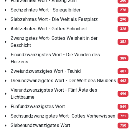
Fünfzehntes Wort - Anhang zum
260
Sechzehntes Wort - Spiegelbilder
276
Siebzehntes Wort - Die Welt als Festplatz
290
Achtzehntes Wort - Gottes Schönheit
328
Zwanzigstes Wort- Gottes Weisheit in der
352
Geschicht
Einundzwanzigstes Wort - Die Wunden des
389
Herzens
Zweiundzwanzigtes Wort - Tauhid
407
Dreiundzwanzigstes Wort - Der Wert des Glaubens
462
Vierundzwanzigstes Wort - Fünf Äste des
496
Lichtbaume
Fünfundzwanzigstes Wort
549
Sechsundzwanzigstes Wort- Gottes Vorherwissen
721
Siebenundzwanzigstes Wort
750