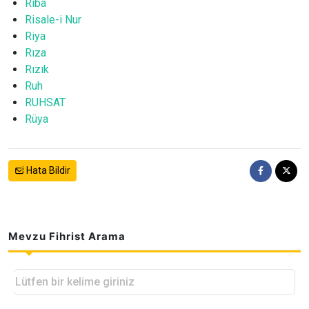
Riba
Risale-i Nur
Riya
Rıza
Rızık
Ruh
RUHSAT
Rüya
Hata Bildir
Mevzu Fihrist Arama
Lütfen bir kelime giriniz