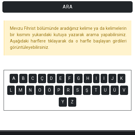
ARA
Mevzu Fihrist bölümünde aradığınız kelime ya da kelimelerin
bir kısmını yukarıdaki kutuya yazarak arama yapabilirsiniz.
Aşağıdaki harflere tıklayarak da o harfle başlayan girdileri
görüntüleyebilirsiniz.
A
B
C
Ç
D
E
F
G
H
I
İ
J
K
L
M
N
O
Ö
P
R
S
Ş
T
U
Ü
V
Y
Z