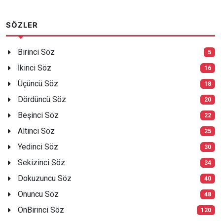
SÖZLER
Birinci Söz
5
İkinci Söz
16
Üçüncü Söz
18
Dördüncü Söz
20
Beşinci Söz
22
Altıncı Söz
25
Yedinci Söz
30
Sekizinci Söz
34
Dokuzuncu Söz
40
Onuncu Söz
48
OnBirinci Söz
120