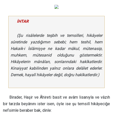
İHTAR
(Şu risâlelerde teşbih ve temsilleri, hikâyeler
sûretinde yazdığımın sebebi; hem teshil, hem
Hakaik-i İslâmiyye ne kadar mâkul, mütenasip,
muhkem, mütesanid olduğunu göstermektir.
Hikâyelerin mânâları, sonlarındaki hakîkatlerdir.
Kinaiyyat kabilinden yalnız onlara delâlet ederler.
Demek, hayalî hikâyeler değil, doğru hakîkatlerdir.)
Birader, Haşir ve Âhireti basit ve avâm lisanıyla ve vâzıh
bir tarzda beyânını ister isen, öyle ise şu temsilî hikâyeciğe
nefsimle beraber bak, dinle: