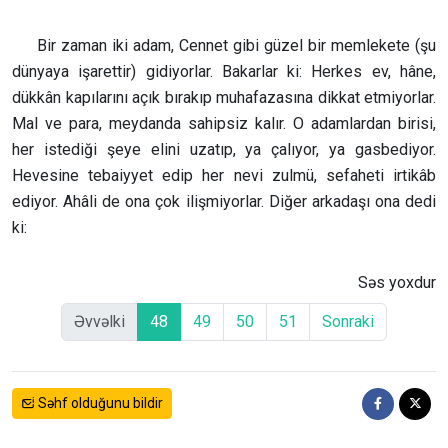
Bir zaman iki adam, Cennet gibi güzel bir memlekete (şu
dünyaya işarettir) gidiyorlar. Bakarlar ki: Herkes ev, hâne,
dükkân kapılarını açık bırakıp muhafazasına dikkat etmiyorlar.
Mal ve para, meydanda sahipsiz kalır. O adamlardan birisi,
her istediği şeye elini uzatıp, ya çalıyor, ya gasbediyor.
Hevesine tebaiyyet edip her nevi zulmü, sefaheti irtikâb
ediyor. Ahâli de ona çok ilişmiyorlar. Diğer arkadaşı ona dedi
ki:
Səs yoxdur
Əvvəlki
48
49
50
51
Sonraki
Səhf olduğunu bildir