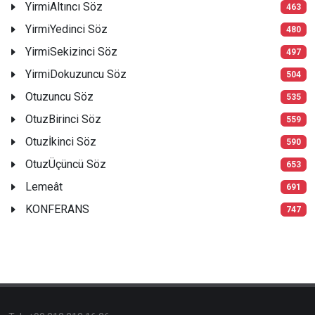
YirmiAltıncı Söz
463
YirmiYedinci Söz
480
YirmiSekizinci Söz
497
YirmiDokuzuncu Söz
504
Otuzuncu Söz
535
OtuzBirinci Söz
559
Otuzİkinci Söz
590
OtuzÜçüncü Söz
653
Lemeât
691
KONFERANS
747