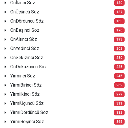
Onİkinci Söz
130
OnÜçüncü Söz
137
OnDördüncü Söz
163
OnBeşinci Söz
176
OnAltıncı Söz
193
OnYedinci Söz
202
OnSekizinci Söz
230
OnDokuzuncu Söz
235
Yirminci Söz
245
YirmiBirinci Söz
269
Yirmiİkinci Söz
279
YirmiÜçüncü Söz
311
YirmiDördüncü Söz
332
YirmiBeşinci Söz
365