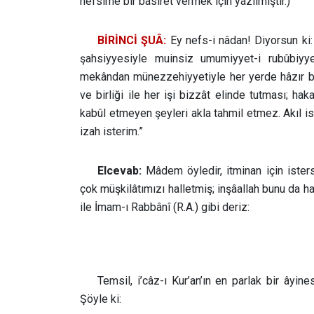
nefsime bir basîret vermek için yazılmıştır.)
BİRİNCİ ŞUÂ:
Ey nefs-i nâdan! Diyorsun ki: “
şahsiyyesiyle muinsiz umumiyyet-i rubûbiyyet
mekândan münezzehiyyetiyle her yerde hâzır bu
ve birliği ile her işi bizzât elinde tutması; hak
kabûl etmeyen şeyleri akla tahmil etmez. Akıl is
izah isterim.”
Elcevab:
Mâdem öyledir, itminan için isters
çok müşkilâtımızı halletmiş; inşâallah bunu da ha
ile İmam-ı Rabbânî (R.A.) gibi deriz:
Temsil, i’câz-ı Kur’an’ın en parlak bir âyin
Şöyle ki: