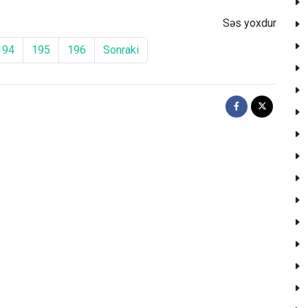
Səs yoxdur
194
195
196
Sonraki