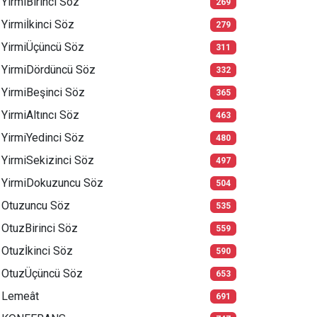
YirmiBirinci Söz
269
Yirmiİkinci Söz
279
YirmiÜçüncü Söz
311
YirmiDördüncü Söz
332
YirmiBeşinci Söz
365
YirmiAltıncı Söz
463
YirmiYedinci Söz
480
YirmiSekizinci Söz
497
YirmiDokuzuncu Söz
504
Otuzuncu Söz
535
OtuzBirinci Söz
559
Otuzİkinci Söz
590
OtuzÜçüncü Söz
653
Lemeât
691