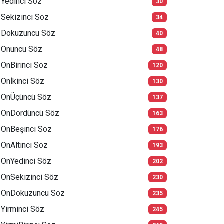
Yedinci Söz
30
Sekizinci Söz
34
Dokuzuncu Söz
40
Onuncu Söz
48
OnBirinci Söz
120
Onİkinci Söz
130
OnÜçüncü Söz
137
OnDördüncü Söz
163
OnBeşinci Söz
176
OnAltıncı Söz
193
OnYedinci Söz
202
OnSekizinci Söz
230
OnDokuzuncu Söz
235
Yirminci Söz
245