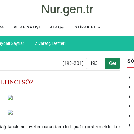
Nur.gen.tr
YA
KİTAB SATIŞI
ƏLAQƏ
İŞTİRAK ET
aydalı Saytlar
Ziyaretçi Defteri
SÖ
(193-201)
Get
LTINCI SÖZ
dağıtacak şu âyetin nurundan dört şuâ’ı göstermekle kör