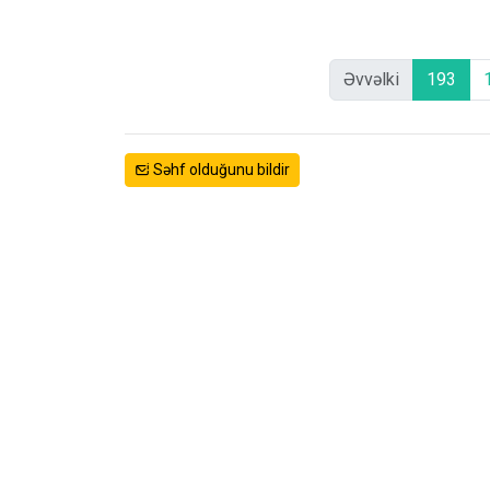
Əvvəlki
193
Səhf olduğunu bildir