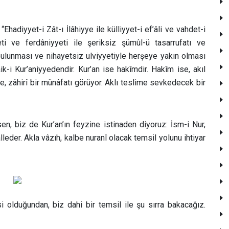
Ehadiyyet-i Zât-ı İlâhiyye ile külliyyet-i ef’âli ve vahdet-i
i ve ferdâniyyeti ile şeriksiz şümûl-ü tasarrufatı ve
lunması ve nihayetsiz ulviyyetiyle herşeye yakın olması
aik-i Kur’aniyyedendir. Kur’an ise hakîmdir. Hakîm ise, akıl
e, zâhirî bir münâfatı görüyor. Aklı teslime sevkedecek bir
en, biz de Kur’an’ın feyzine istinaden diyoruz: İsm-i Nur,
lleder. Akla vâzıh, kalbe nuranî olacak temsil yolunu ihtiyar
esi olduğundan, biz dahi bir temsil ile şu sırra bakacağız.