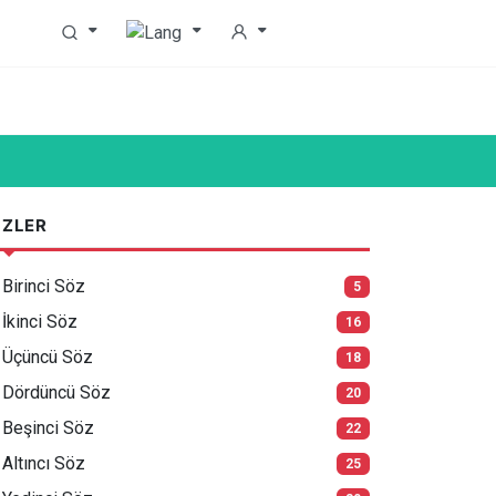
ZLER
Birinci Söz
5
İkinci Söz
16
Üçüncü Söz
18
Dördüncü Söz
20
Beşinci Söz
22
Altıncı Söz
25