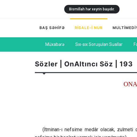
Bismillah hər xeyrin başıdır.
BAŞ SƏHİFƏ
RİSALE-İ NUR
MULTİMEDİ
Müxabərə
Sıx-sıx Soruşulan Suallar
F
Sözler | OnAltıncı Söz | 193
ONA
(İtminan-ı nefsime medâr olacak, zulmeti 