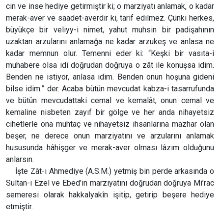
cin ve inse hediye getirmiştir ki; o marziyatı anlamak, o kadar
merak-aver ve saadet-averdir ki, tarif edilmez. Çünki herkes,
büyükçe bir veliyy-i nimet, yahut muhsin bir padişahının
uzaktan arzularını anlamağa ne kadar arzukeş ve anlasa ne
kadar memnun olur. Temenni eder ki: “Keşki bir vasıta-i
muhabere olsa idi doğrudan doğruya o zât ile konuşsa idim.
Benden ne istiyor, anlasa idim. Benden onun hoşuna gideni
bilse idim.” der. Acaba bütün mevcudat kabza-i tasarrufunda
ve bütün mevcudattaki cemal ve kemalât, onun cemal ve
kemaline nisbeten zayıf bir gölge ve her anda nihayetsiz
cihetlerle ona muhtaç ve nihayetsiz ihsanlarına mazhar olan
beşer, ne derece onun marziyatını ve arzularını anlamak
hususunda hâhişger ve merak-aver olması lâzım olduğunu
anlarsın.
İşte Zât-ı Ahmediye (A.S.M.) yetmiş bin perde arkasında o
Sultan-ı Ezel ve Ebed’in marziyatını doğrudan doğruya Mi’rac
semeresi olarak hakkalyakîn işitip, getirip beşere hediye
etmiştir.