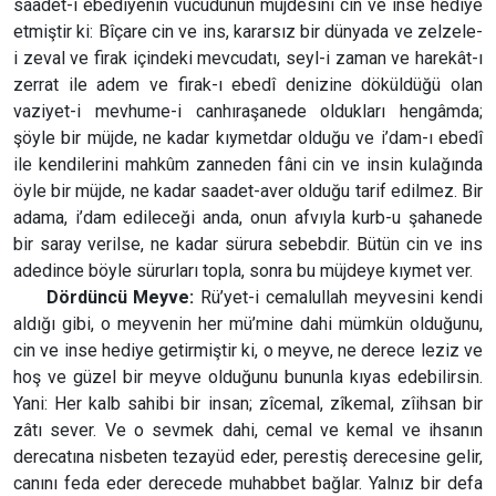
saadet-i ebediyenin vücudunun müjdesini cin ve inse hediye
etmiştir ki: Bîçare cin ve ins, kararsız bir dünyada ve zelzele-
i zeval ve firak içindeki mevcudatı, seyl-i zaman ve harekât-ı
zerrat ile adem ve firak-ı ebedî denizine döküldüğü olan
vaziyet-i mevhume-i canhıraşanede oldukları hengâmda;
şöyle bir müjde, ne kadar kıymetdar olduğu ve i’dam-ı ebedî
ile kendilerini mahkûm zanneden fâni cin ve insin kulağında
öyle bir müjde, ne kadar saadet-aver olduğu tarif edilmez. Bir
adama, i’dam edileceği anda, onun afvıyla kurb-u şahanede
bir saray verilse, ne kadar sürura sebebdir. Bütün cin ve ins
adedince böyle sürurları topla, sonra bu müjdeye kıymet ver.
Dördüncü Meyve:
Rü’yet-i cemalullah meyvesini kendi
aldığı gibi, o meyvenin her mü’mine dahi mümkün olduğunu,
cin ve inse hediye getirmiştir ki, o meyve, ne derece leziz ve
hoş ve güzel bir meyve olduğunu bununla kıyas edebilirsin.
Yani: Her kalb sahibi bir insan; zîcemal, zîkemal, zîihsan bir
zâtı sever. Ve o sevmek dahi, cemal ve kemal ve ihsanın
derecatına nisbeten tezayüd eder, perestiş derecesine gelir,
canını feda eder derecede muhabbet bağlar. Yalnız bir defa