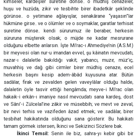
kimseler, kardeşler suretine dönse.. o müdhiş cenazeler,
huşu ve huzûda, zikir ve tesbihte birer ibadetkâr şeklinde
görünse.. o yetimane ağlayışlar, senakârane “yaşasın”lar
hükmüne girse.. ve o ölümler ve o soymaklar, garatlar terhisat
suretine dönse.. kendi sürurumuz ile beraber, herkesin
süruruna müşterek olsak; o müjde ne kadar mesrurane
olduğunu elbette anlarsın. İşte Mi’rac-ı Ahmediye’nin (A.S.M.)
bir meyvesi olan nur-u imandan evvel, şu kâinatın mevcudatı,
nazar-ı dalaletle bakıldığı vakit; yabancı, muzır, müz’iç,
muvahhiş ve dağ gibi cirmler birer müdhiş cenaze, ecel
herkesin başını kesip adem-âbâd kuyusuna atar. Bütün
sadâlar, firak ve zevalden gelen vaveylâlar olduğu halde,
dalaletin öyle tasvir ettiği hengâmda; meyve-i Mi’rac olan
hakaik-i erkân-ı imaniye nasıl mevcudatı sana kardeş, dost
ve Sâni’-i Zülcelal’ine zâkir ve müsebbih; ve mevt ve zeval,
bir nevi terhis ve vazifeden âzad etmek; ve sadâlar, birer
tesbihat hakikatında olduğunu sana gösterir. Bu hakikatı
tamam görmek istersen, İkinci ve Sekizinci Sözlere bak.
İkinci Temsil:
Senin ile biz, sahra-yı kebir gibi bir