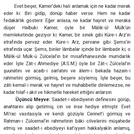
Evet beşer, Kamer’deki hali anlamak için ne kadar merak
eder ki: Biri gidip, dönüp haber verse. Hem ne kadar
fedakârlık gösterir. Eğer anlasa, ne kadar hayret ve meraka
düşer. Halbuki Kamer, öyle bir Mâlik-ül Mülk’ün
memleketinde geziyor ki: Kamer, bir sinek gibi Küre-i Arz’ın
etrafında pervaz eder. Küre-i Arz, pervane gibi Şems’in
etrafında uçar. Şems, binler lâmbalar içinde bir lâmbadır ki; o
Mâlik-ül Mülk-ü Zülcelal’in bir misafirhanesinde mumdarlık
eder. İşte Zât-ı Ahmediye (A.S.M.) öyle bir Zât-ı Zülcelal’in
şuunatını ve acaib-i san’atını ve âlem-i bekada hazain-i
rahmetini görmüş, gelmiş, beşere söylemiş. İşte beşer, bu
zâtı kemal-i merak ve hayret ve muhabbetle dinlemezse, ne
kadar hilaf-ı akıl ve hikmetle hareket ettiğini anlarsın.
Üçüncü Meyve:
Saadet-i ebediyenin definesini görüp,
anahtarını alıp getirmiş; cin ve inse hediye etmiştir. Evet
Mi’rac vasıtasıyla ve kendi gözüyle Cennet’i görmüş ve
Rahman-ı Zülcemal’in rahmetinin bâki cilvelerini müşahede
etmiş ve saadet-i ebediyeyi kat’iyyen hakkalyakîn anlamış,