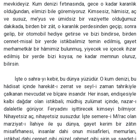
mevkideyiz. Kum denizi fırtınasında, gece o kadar karanlık
olduğundan, elimizi bile göremiyoruz. Kimsesiz, hâmisiz, aç
ve susuz, me’yus ve ümidsiz bir vaziyette olduğumuz
dakikada, birden bir zât, o karanlık perdesinden geçip; sonra
gelip, bir otomobil hediye getirse ve bizi bindirse, birden
cennet-misal bir yerde istikbalimiz temin edilmiş, gayet
merhametkâr bir hâmimiz bulunmuş, yiyecek ve içecek ihzar
edilmiş bir yerde bizi koysa; ne kadar memnun oluruz,
bilirsin.
İşte o sahra-yı kebir, bu dünya yüzüdür. O kum denizi, bu
hâdisat içinde harekât-ı zerrat ve seyl-i zaman tahrikiyle
çalkanan mevcudat ve bîçare insandır. Her insan, endişesiyle
kalbi dağdar olan istikbali; müdhiş zulümat içinde, nazar-ı
dalaletle görüyor. Feryadını işittirecek kimseyi bilmiyor.
Nihayetsiz aç, nihayetsiz susuzdur. İşte semere-i Mi’rac olan
marziyat-ı İlahiye ile şu dünya, gayet kerim bir zâtın
misafirhanesi, insanlar dahi onun misafirleri, memurları,
istikbal dahi cennet gibi güzel, rahmet gibi şirin ve saadet-i