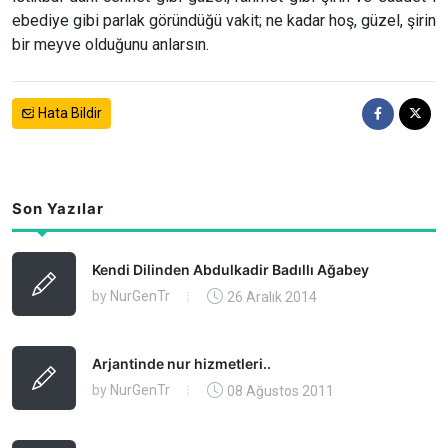
ebediye gibi parlak göründüğü vakit; ne kadar hoş, güzel, şirin
bir meyve olduğunu anlarsın.
Hata Bildir
Son Yazılar
Kendi Dilinden Abdulkadir Badıllı Ağabey
by
NurGenTr
26 Aralık 2014
Arjantinde nur hizmetleri..
by
NurGenTr
08 Ağustos 2011