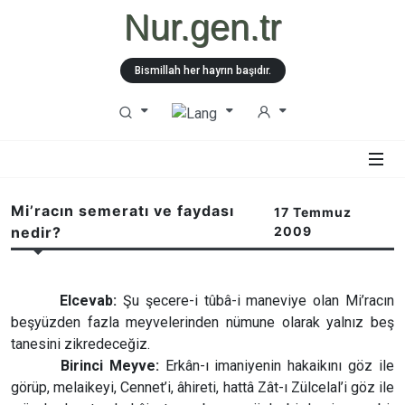
Nur.gen.tr
Bismillah her hayrın başıdır.
Mi’racın semeratı ve faydası
17 Temmuz
nedir?
2009
Elcevab:
Şu şecere-i tûbâ-i maneviye olan Mi’racın
beşyüzden fazla meyvelerinden nümune olarak yalnız beş
tanesini zikredeceğiz.
Birinci Meyve:
Erkân-ı imaniyenin hakaikını göz ile
görüp, melaikeyi, Cennet’i, âhireti, hattâ Zât-ı Zülcelal’i göz ile