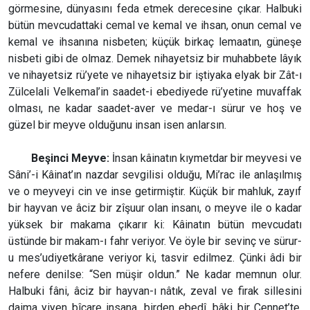
görmesine, dünyasını feda etmek derecesine çıkar. Halbuki
bütün mevcudattaki cemal ve kemal ve ihsan, onun cemal ve
kemal ve ihsanına nisbeten; küçük birkaç lemaatın, güneşe
nisbeti gibi de olmaz. Demek nihayetsiz bir muhabbete lâyık
ve nihayetsiz rü’yete ve nihayetsiz bir iştiyaka elyak bir Zât-ı
Zülcelali Velkemal’in saadet-i ebediyede rü’yetine muvaffak
olması, ne kadar saadet-aver ve medar-ı sürur ve hoş ve
güzel bir meyve olduğunu insan isen anlarsın.
Beşinci Meyve:
İnsan kâinatın kıymetdar bir meyvesi ve
Sâni’-i Kâinat’ın nazdar sevgilisi olduğu, Mi’rac ile anlaşılmış
ve o meyveyi cin ve inse getirmiştir. Küçük bir mahluk, zayıf
bir hayvan ve âciz bir zîşuur olan insanı, o meyve ile o kadar
yüksek bir makama çıkarır ki: Kâinatın bütün mevcudatı
üstünde bir makam-ı fahr veriyor. Ve öyle bir sevinç ve sürur-
u mes’udiyetkârane veriyor ki, tasvir edilmez. Çünki âdi bir
nefere denilse: “Sen müşir oldun.” Ne kadar memnun olur.
Halbuki fâni, âciz bir hayvan-ı nâtık, zeval ve firak sillesini
daima yiyen bîçare insana, birden ebedî, bâki bir Cennet’te,