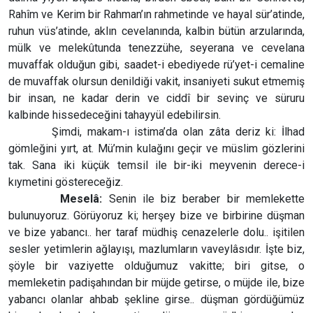
Rahîm ve Kerim bir Rahman’ın rahmetinde ve hayal sür’atinde,
ruhun vüs’atinde, aklın cevelanında, kalbin bütün arzularında,
mülk ve melekûtunda tenezzühe, seyerana ve cevelana
muvaffak olduğun gibi, saadet-i ebediyede rü’yet-i cemaline
de muvaffak olursun denildiği vakit, insaniyeti sukut etmemiş
bir insan, ne kadar derin ve ciddî bir sevinç ve süruru
kalbinde hissedeceğini tahayyül edebilirsin.
Şimdi, makam-ı istima’da olan zâta deriz ki: İlhad
gömleğini yırt, at. Mü’min kulağını geçir ve müslim gözlerini
tak. Sana iki küçük temsil ile bir-iki meyvenin derece-i
kıymetini göstereceğiz.
Meselâ:
Senin ile biz beraber bir memlekette
bulunuyoruz. Görüyoruz ki; herşey bize ve birbirine düşman
ve bize yabancı.. her taraf müdhiş cenazelerle dolu.. işitilen
sesler yetimlerin ağlayışı, mazlumların vaveylâsıdır. İşte biz,
şöyle bir vaziyette olduğumuz vakitte; biri gitse, o
memleketin padişahından bir müjde getirse, o müjde ile, bize
yabancı olanlar ahbab şekline girse.. düşman gördüğümüz