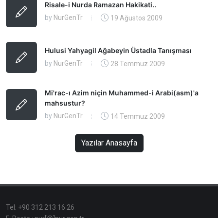
Risale-i Nurda Ramazan Hakikati..
by
NurGenTr
19 Ağustos 2009
Hulusi Yahyagil Ağabeyin Üstadla Tanışması
by
NurGenTr
28 Temmuz 2009
Mi'rac-ı Azim niçin Muhammed-i Arabi(asm)'a
mahsustur?
by
NurGenTr
14 Temmuz 2009
Yazılar Anasayfa
Tel: +90 312 213 16 26