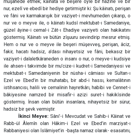
müşahede etmek; kâinata ve beşere öyle bir hazine ve bir
nur, ezelî ve ebedî bir hediye getirmiştir ki: Şu kâinatı, perişan
ve fâni ve karmakarışık bir vaziyet-i mevhumeden çıkarıp, o
nur ve o meyve ile, o kâinatı kudsî mektubat-ı Samedaniye,
güzel âyine-i cemal-i Zât-ı Ehadiye vaziyeti olan hakikatını
göstermiş. Kâinatı ve bütün zîşuuru sevindirip mesrur etmiş.
Hem o nur ve o meyve ile beşeri müşevveş, perişan, âciz,
fakir, hacatı hadsiz, a’dası nihayetsiz ve fâni, bekasız bir
vaziyet-i dalaletkâraneden o insanı o nur, o meyve-i kudsiye
ile ahsen-i takvimde bir mu’cize-i kudret-i Samedaniyesi ve
mektubat-ı Samedaniyenin bir nüsha-i câmiası ve Sultan-ı
Ezel ve Ebed’in bir muhatabı, bir abd-i hassı, kemalâtının
istihsancısı, halili ve cemalinin hayretkârı, habibi ve Cennet-i
bâkiyesine namzed bir misafir-i azizi suret-i hakikîsinde
göstermiş. İnsan olan bütün insanlara, nihayetsiz bir sürur,
hadsiz bir şevk vermiştir.
İkinci Meyve:
Sâni’-i Mevcudat ve Sahib-i Kâinat ve
Rabb-ül Âlemîn olan Hâkim-i Ezel ve Ebed’in marziyat-ı
Rabbaniyesi olan İslâmiyet’in -başta namaz olarak- esasatını,