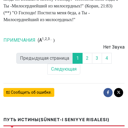
Ты -Милосерднейший из милосердных!" (Коран, 21:83)
(**) "О Господи! Постигла меня беда, а Ты -
Милосерднейший из милосердных!"
1,2,3...
ПРИМЕЧАНИЯ
(A
)
Нет Звука
Предыдущая страница
1
2
3
4
Следующая
Сообщить об ошибке.
ПУТЬ ИСТИНЫ(SÜNNET-I SENIYYE RISALESI)