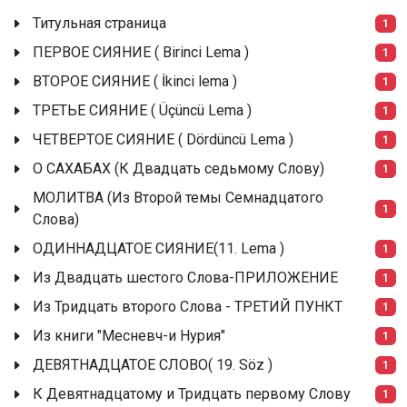
Титульная страница
1
ПЕРВОЕ СИЯНИЕ ( Birinci Lema )
1
ВТОРОЕ СИЯНИЕ ( İkinci lema )
1
ТРЕТЬЕ СИЯНИЕ ( Üçüncü Lema )
1
ЧЕТВЕРТОЕ СИЯНИЕ ( Dördüncü Lema )
1
О САХАБАХ (К Двадцать седьмому Слову)
1
МОЛИТВА (Из Второй темы Семнадцатого
1
Слова)
ОДИННАДЦАТОЕ СИЯНИЕ(11. Lema )
1
Из Двадцать шестого Слова-ПРИЛОЖЕНИЕ
1
Из Тридцать второго Слова - ТРЕТИЙ ПУНКТ
1
Из книги "Месневч-и Нурия"
1
ДЕВЯТНАДЦАТОЕ СЛОВО( 19. Söz )
1
К Девятнадцатому и Тридцать первому Слову
1