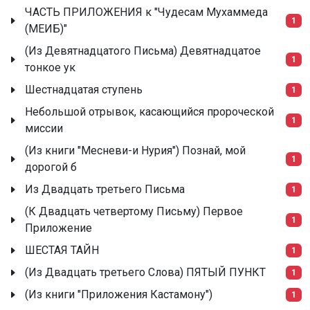
ЧАСТЬ ПРИЛОЖЕНИЯ к "Чудесам Мухаммеда
1
(МЕИБ)"
(Из Девятнадцатого Письма) Девятнадцатое
1
тонкое ук
Шестнадцатая ступень
1
Небольшой отрывок, касающийся пророческой
1
миссии
(Из книги "Месневи-и Нурия") Познай, мой
1
дорогой б
Из Двадцать третьего Письма
1
(К Двадцать четвертому Письму) Первое
1
Приложение
ШЕСТАЯ ТАЙН
1
(Из Двадцать третьего Слова) ПЯТЫЙ ПУНКТ
1
(Из книги "Приложения Кастамону")
1