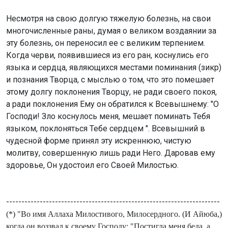
Несмотря на свою долгую тяжелую болезнь, на свои
многочисленные раны, думая о великом воздаянии за
эту болезнь, он переносил ее с великим терпением.
Когда черви, появившиеся из его ран, коснулись его
языка и сердца, являющихся местами поминания (зикр)
и познания Творца, с мыслью о том, что это помешает
этому долгу поклонения Творцу, не ради своего покоя,
а ради поклонения Ему он обратился к Всевышнему: "О
Господи! Зло коснулось меня, мешает поминать Тебя
языком, поклоняться Тебе сердцем ". Всевышний в
чудесной форме принял эту искреннюю, чистую
молитву, совершенную лишь ради Него. Даровав ему
здоровье, Он удостоил его Своей Милостью.
----------------------------------------------------------------------
(*) "Во имя Аллаха Милостивого, Милосердного. (И Айюба,)
когда он воззвал к своему Господу: "Постигла меня беда, а