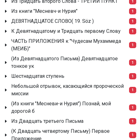
Из Тридцать второго Слова - ТРЕТИЙ ПУНКТ
1
Из книги "Месневч-и Нурия"
1
ДЕВЯТНАДЦАТОЕ СЛОВО( 19. Söz )
1
К Девятнадцатому и Тридцать первому Слову
1
ЧАСТЬ ПРИЛОЖЕНИЯ к "Чудесам Мухаммеда
1
(МЕИБ)"
(Из Девятнадцатого Письма) Девятнадцатое
1
тонкое ук
Шестнадцатая ступень
1
Небольшой отрывок, касающийся пророческой
1
миссии
(Из книги "Месневи-и Нурия") Познай, мой
1
дорогой б
Из Двадцать третьего Письма
1
(К Двадцать четвертому Письму) Первое
1
Приложение