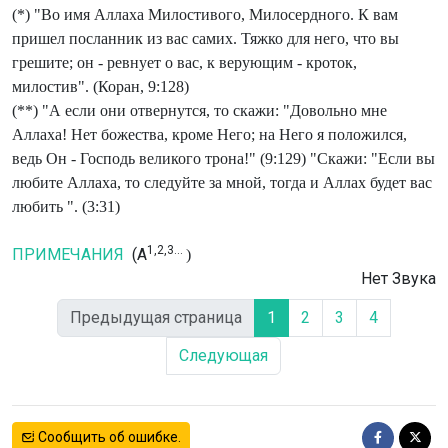
(*) "Во имя Аллаха Милостивого, Милосердного. К вам
пришел посланник из вас самих. Тяжко для него, что вы
грешите; он - ревнует о вас, к верующим - кроток,
милостив". (Коран, 9:128)
(**) "А если они отвернутся, то скажи: "Довольно мне
Аллаха! Нет божества, кроме Него; на Него я положился,
ведь Он - Господь великого трона!" (9:129) "Скажи: "Если вы
любите Аллаха, то следуйте за мной, тогда и Аллах будет вас
любить ". (3:31)
1,2,3...
ПРИМЕЧАНИЯ
(A
)
Нет Звука
Предыдущая страница
1
2
3
4
Следующая
Сообщить об ошибке.