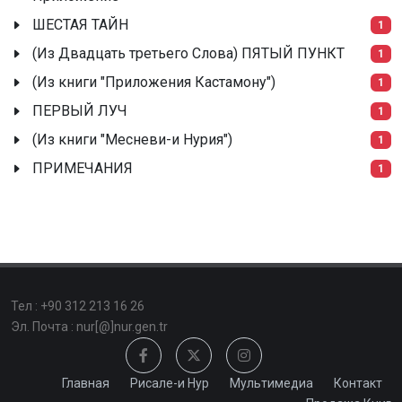
ШЕСТАЯ ТАЙН
1
(Из Двадцать третьего Слова) ПЯТЫЙ ПУНКТ
1
(Из книги "Приложения Кастамону")
1
ПЕРВЫЙ ЛУЧ
1
(Из книги "Месневи-и Нурия")
1
ПРИМЕЧАНИЯ
1
Тел : +90 312 213 16 26
Эл. Почта : nur[@]nur.gen.tr
Главная
Рисале-и Нур
Мультимедиа
Контакт