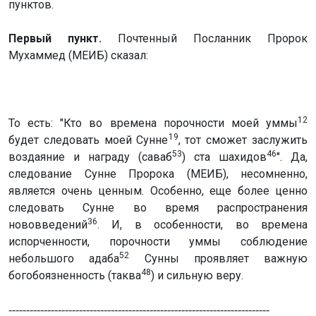
пунктов.
Первый пункт.
Почтенный Посланник Пророк
Мухаммед (МЕИБ) сказал:
12
То есть: "Кто во времена порочности моей уммы
19
будет следовать моей Сунне
, тот сможет заслужить
53
46
воздаяние и награду (саваб
) ста шахидов
". Да,
следование Сунне Пророка (МЕИБ), несомненно,
является очень ценным. Особенно, еще более ценно
следовать Сунне во время распространения
36
нововведений
. И, в особенности, во времена
испорченности, порочности уммы соблюдение
52
небольшого адаба
Сунны проявляет важную
48
богобоязненность (таква
) и сильную веру.
--------------------------------------------------------------------------