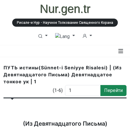
Nur.gen.tr
Рисале-и Нур - Научное Толкование Священного Корана
ПУТЬ истины(Sünnet-i Seniyye Risalesi) | (Из
Девятнадцатого Письма) Девятнадцатое
тонкое ук | 1
(1-6)
Перейти
(Из Девятнадцатого Письма)