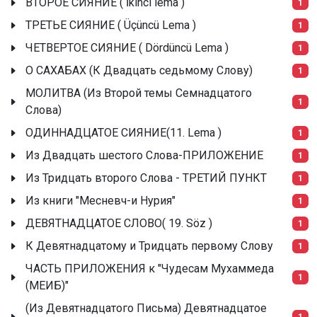
ВТОРОЕ СИЯНИЕ ( İkinci lema )
1
ТРЕТЬЕ СИЯНИЕ ( Üçüncü Lema )
1
ЧЕТВЕРТОЕ СИЯНИЕ ( Dördüncü Lema )
1
О САХАБАХ (К Двадцать седьмому Слову)
1
МОЛИТВА (Из Второй темы Семнадцатого
1
Слова)
ОДИННАДЦАТОЕ СИЯНИЕ(11. Lema )
1
Из Двадцать шестого Слова-ПРИЛОЖЕНИЕ
1
Из Тридцать второго Слова - ТРЕТИЙ ПУНКТ
1
Из книги "Месневч-и Нурия"
1
ДЕВЯТНАДЦАТОЕ СЛОВО( 19. Söz )
1
К Девятнадцатому и Тридцать первому Слову
1
ЧАСТЬ ПРИЛОЖЕНИЯ к "Чудесам Мухаммеда
1
(МЕИБ)"
(Из Девятнадцатого Письма) Девятнадцатое
1