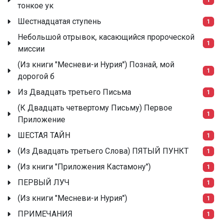
тонкое ук
Шестнадцатая ступень
1
Небольшой отрывок, касающийся пророческой
1
миссии
(Из книги "Месневи-и Нурия") Познай, мой
1
дорогой б
Из Двадцать третьего Письма
1
(К Двадцать четвертому Письму) Первое
1
Приложение
ШЕСТАЯ ТАЙН
1
(Из Двадцать третьего Слова) ПЯТЫЙ ПУНКТ
1
(Из книги "Приложения Кастамону")
1
ПЕРВЫЙ ЛУЧ
1
(Из книги "Месневи-и Нурия")
1
ПРИМЕЧАНИЯ
1