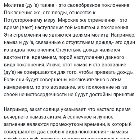
Молитва (ду 'а) также - это своеобразное поклонение.
Поклонение же, его плоды, относятся к
Потустороннему миру. Мирские же стремления - это
время (вакт) наступления той молитвы и поклонения.
Эти стремления не являются целями молитв. Например,
намаз и ду 'а, связанные с отсутствием дождя,- это один
из видов поклонения. Отсутствие дождя является
вактом (т.е. временем, порой наступления) данного
вида поклонения. Иначе, этот намаз и это воззвание
(ду'а) не совершаются для того, чтобы призвать дождь.
Если они будут совершены исключительно с этим
намерением, то это воззвание, это поклонение из-за
своей нечистосердечности не будут достойны принятия.
Например, закат солнца указывает, что настало время
вечернего намаза актам. А солнечное и лунное
затмения являются промежутком времени, в который
совершаются два особых вида поклонения - намазы