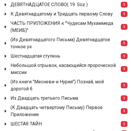
ДЕВЯТНАДЦАТОЕ СЛОВО( 19. Söz )
1
К Девятнадцатому и Тридцать первому Слову
1
ЧАСТЬ ПРИЛОЖЕНИЯ к "Чудесам Мухаммеда
1
(МЕИБ)"
(Из Девятнадцатого Письма) Девятнадцатое
1
тонкое ук
Шестнадцатая ступень
1
Небольшой отрывок, касающийся пророческой
1
миссии
(Из книги "Месневи-и Нурия") Познай, мой
1
дорогой б
Из Двадцать третьего Письма
1
(К Двадцать четвертому Письму) Первое
1
Приложение
ШЕСТАЯ ТАЙН
1