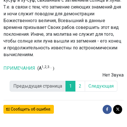
кусуф и ху-суф, связанные с затмением солнца и луны.
Т.е. в связи с тем, что затмение сияющих знамений дня
и ночи служит поводом для демонстрации
Божественного величия, Всевышний в данные
времена призывает Своих рабов совершить этот вид
поклонения. Иначе, эта молитва не служит для того,
чтобы солнце или луна вышли из затмения - его конец
и продолжительность известны по астрономическим
вычислениям.
1,2,3...
ПРИМЕЧАНИЯ
(A
)
Нет Звука
Предыдущая страница
1
2
Следующая
Сообщить об ошибке.