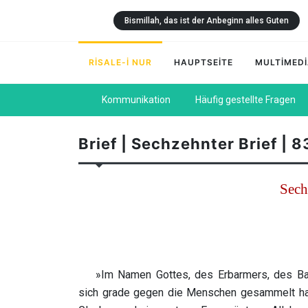
Bismillah, das ist der Anbeginn alles Guten
RİSALE-İ NUR
HAUPTSEİTE
MULTİMED
Kommunikation
Häufig gestellte Fragen
Brief | Sechzehnter Brief | 8
Sech
»Im Namen Gottes, des Erbarmers, des Ba
sich grade gegen die Menschen gesammelt habe