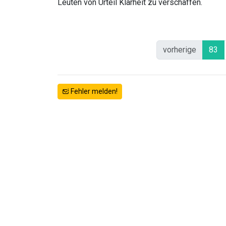
Leuten von Urteil Klarheit zu verschaffen.
vorherige
83
Fehler melden!