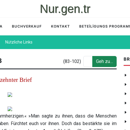
Nur.gen.tr
İA
BUCHVERKAUF
KONTAKT
BETEİLİGUNGS PROGRA
Nützliche Links
BR
3
(83-102)
Geh zu…
zehnter Brief
rmherzigen.« »Man sagte zu ihnen, dass die Menschen
n. Fürchtet euch vor ihnen. Doch das bestärkte sie im