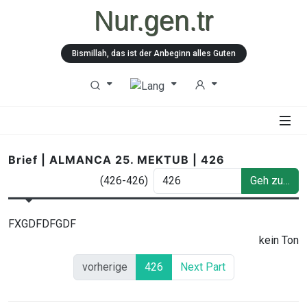
Nur.gen.tr
Bismillah, das ist der Anbeginn alles Guten
Brief | ALMANCA 25. MEKTUB | 426
(426-426)
Geh zu…
FXGDFDFGDF
kein Ton
vorherige
426
Next Part