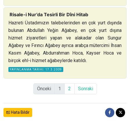
Risale-i Nur’da Tesirli Bir Dîni Hitab
Hazreti Üstadımızın talebelerinden en çok yurt dışında
bulunan Abdullah Yeğin Ağabey, en çok yurt dışına
hizmet ziyaretleri yapan ve alakadar olan Sungur
Ağabey ve Fırıncı Ağabey ayrıca arabça mütercimi İhsan
Kasım Ağabey, Abdurrahman Hoca, Kayser Hoca ve
birçok ehl-i hizmet ağabeylerde katıldı.
YAYINLANMA TARIHI: 17.3.2009
Önceki
1
2
Sonraki
Hata Bildir