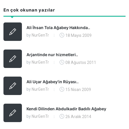
En çok okunan yazılar
Ali İhsan Tola Ağabey Hakkında..
by
NurGenTr
18 Mayıs 2009
Arjantinde nur hizmetleri..
by
NurGenTr
08 Ağustos 2011
Ali Uçar Ağabey'in Rüyası..
by
NurGenTr
15 Nisan 2009
Kendi Dilinden Abdulkadir Badıllı Ağabey
by
NurGenTr
26 Aralık 2014