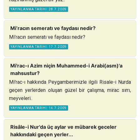
YAYINLANMA TARIHI: 28.7.2009
Mi’racın semeratı ve faydası nedir?
Mi’racın semeratı ve faydası nedir?
YAYINLANMA TARIHI: 17.7.2009
Mi'rac-ı Azim niçin Muhammed-i Arabi(asm)'a
mahsustur?
Mi'rac-ı hakkında Peygamberimizle ilgili Risale-i Nurda
geçen yerlerden oluşan güzel bir çalışma, mirac sırrı,
meyveleri..
YAYINLANMA TARIHI: 14.7.2009
Risâle-i Nur'da üç aylar ve mübarek geceler
hakkındaki geçen yerler...