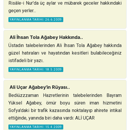
Risâle-i Nur'da üç aylar ve mübarek geceler hakkındaki
geçen yerler...
YAYINLANMA TARIHI: 26.6.2009
Ali İhsan Tola Ağabey Hakkında..
Üstadın talebelerinden Ali İhsan Tola Ağabey hakkında
güzel hatıraları ve hayatından kesitleri bulabileceğiniz
istifadeli bir yazı..
YAYINLANMA TARIHI: 18.5.2009
Ali Uçar Ağabey'in Rüyası..
Bediüzzzaman Hazretlerinin talebelerinden Bayram
Yüksel Ağabey, ömür boyu süren iman hizmetini
Sofya'daki bir trafik kazasında noktalayıp ahirete intikal
ettiğinde, yanında biri daha vardı: ALİ UÇAR
YAYINLANMA TARIHI: 15.4.2009