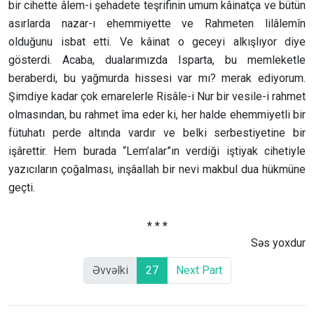
bir cihette âlem-i şehadete teşrifinin umum kâinatça ve bütün
asırlarda nazar-ı ehemmiyette ve Rahmeten lilâlemîn
olduğunu isbat etti. Ve kâinat o geceyi alkışlıyor diye
gösterdi. Acaba, dualarımızda Isparta, bu memleketle
beraberdi, bu yağmurda hissesi var mı? merak ediyorum.
Şimdiye kadar çok emarelerle Risâle-i Nur bir vesile-i rahmet
olmasından, bu rahmet îma eder ki, her halde ehemmiyetli bir
fütuhatı perde altında vardır ve belki serbestiyetine bir
işârettir. Hem burada “Lem’alar”ın verdiği iştiyak cihetiyle
yazıcıların çoğalması, inşâallah bir nevi makbul dua hükmüne
geçti.
* * *
Səs yoxdur
Əvvəlki
27
Next Part