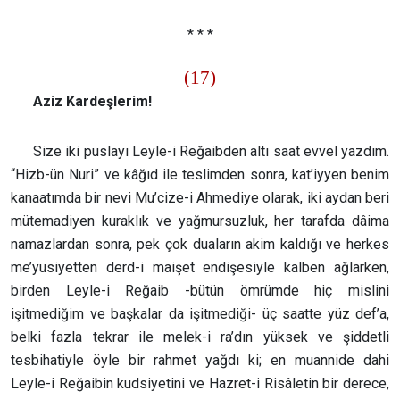
* * *
(17)
Aziz Kardeşlerim!
Size iki puslayı Leyle-i Reğaibden altı saat evvel yazdım.
“Hizb-ün Nuri” ve kâğıd ile teslimden sonra, kat’iyyen benim
kanaatımda bir nevi Mu’cize-i Ahmediye olarak, iki aydan beri
mütemadiyen kuraklık ve yağmursuzluk, her tarafda dâima
namazlardan sonra, pek çok duaların akim kaldığı ve herkes
me’yusiyetten derd-i maişet endişesiyle kalben ağlarken,
birden Leyle-i Reğaib -bütün ömrümde hiç mislini
işitmediğim ve başkalar da işitmediği- üç saatte yüz def’a,
belki fazla tekrar ile melek-i ra’dın yüksek ve şiddetli
tesbihatiyle öyle bir rahmet yağdı ki; en muannide dahi
Leyle-i Reğaibin kudsiyetini ve Hazret-i Risâletin bir derece,