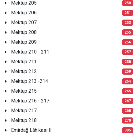
Mektup 205
250
Mektup 206
251
Mektup 207
253
Mektup 208
255
Mektup 209
256
Mektup 210 - 211
257
Mektup 211
258
Mektup 212
259
Mektup 213 -214
264
Mektup 215
265
Mektup 216 - 217
267
Mektup 217
268
Mektup 218
270
Emirdağ Lâhikası II
305