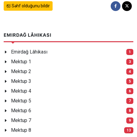
Səhf olduğunu bildir
EMIRDAĞ LÂHIKASI
Emirdağ Lâhikası
1
Mektup 1
3
Mektup 2
4
Mektup 3
5
Mektup 4
6
Mektup 5
7
Mektup 6
8
Mektup 7
9
Mektup 8
13