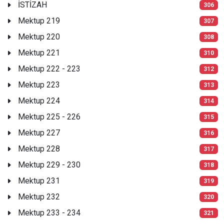
İSTİZAH
306
Mektup 219
307
Mektup 220
308
Mektup 221
310
Mektup 222 - 223
312
Mektup 223
313
Mektup 224
314
Mektup 225 - 226
315
Mektup 227
316
Mektup 228
317
Mektup 229 - 230
318
Mektup 231
319
Mektup 232
320
Mektup 233 - 234
321