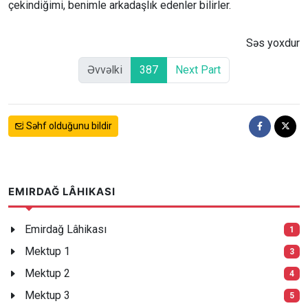
çekindiğimi, benimle arkadaşlık edenler bilirler.
Səs yoxdur
Əvvəlki
387
Next Part
Səhf olduğunu bildir
EMIRDAĞ LÂHIKASI
Emirdağ Lâhikası
1
Mektup 1
3
Mektup 2
4
Mektup 3
5