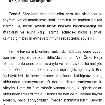
Aziz, Sıddık Kardeşlerim!
Evvelâ:
Size hem acib, hem elim, hem lâtif bir macerayı
hayâtımı ve düşmanlarımın şeni’; hem bin ihti’malden bir tek
ihti’mal ile, hiçbir şeytan hiçbir kimseyi kandıramadığı bir
iftiralarını ve Nur’a karşı isti’mal edilecek hiçbir silâhları
kalmadığını beyân etmeye bir münasebet geldi, şöyle ki:
Tarih-i hayâtımı bilenlere malûmdur: Elli beş sene evvel,
ben yirmi yaşlarında iken, Bitlis’de merhum Vali Ömer Paşa
hânesinde iki sene onun ısrariyle ve ilme ziyâde hürmetiyle
kaldım. Onun altı aded kızları vardı; üçü küçük, üçü büyük. Ben
üç büyükleri, iki sene beraber bir hânede kaldığımız halde,
birbirinden tanımıyordum. O derece dikkat etmiyordum ki
bileyim. Hatta bir âlim misafir yanıma geldi, iki günde onları
birbirinden farketti, tanıdı. Herkes ve ben de bu hâlime hayret
ederdik, bana soruyordular. “Neden bakmıyorsun?” Derdim