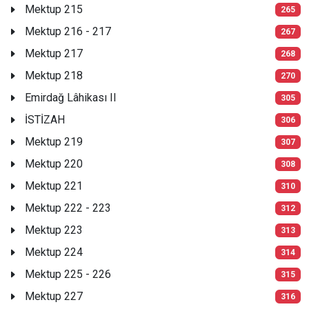
Mektup 215
265
Mektup 216 - 217
267
Mektup 217
268
Mektup 218
270
Emirdağ Lâhikası II
305
İSTİZAH
306
Mektup 219
307
Mektup 220
308
Mektup 221
310
Mektup 222 - 223
312
Mektup 223
313
Mektup 224
314
Mektup 225 - 226
315
Mektup 227
316