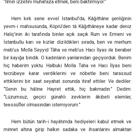
“İlmin izzetini muhafaza etmek, beni baktırmıyor.”
Hem kırk sene evvel İstanbul’da, Kâğıthâne şenliğinin
yevm-i mahsusunda, Köprü’den tâ Kâğıthâneye kadar deniz
Haliç’inin iki tarafında binler açık saçık Rum ve Ermeni ve
İstanbullu karı ve kızlar dizildikleri sırada, ben ve merhum
meb’us Molla Seyyid Tâha ve meb’us Hacı İlyas ile beraber
bir kayığa bindik. O kadınların yanlarından geçiyorduk. Benim
hiç haberim yoktu. Halbuki Molla Taha ve Hacı İlyas beni
tecrübeye karar verdiklerini ve nöbetle beni tarassud
ettiklerini bir saat seyahat sonunda itiraf ettiler. Ve dediler:
“Senin bu hâline Hayret ettik, hiç bakmadın.” Dedim:
“Lüzumsuz, geçici günahlı zevklerin âkıbeti elemler,
teessüfler olmasından istemiyorum.”
Hem bütün tarih-i hayâtımda hediyeleri kabul etmek ve
minnet altına girip halkın sadaka ve ihsanlarını almaktan