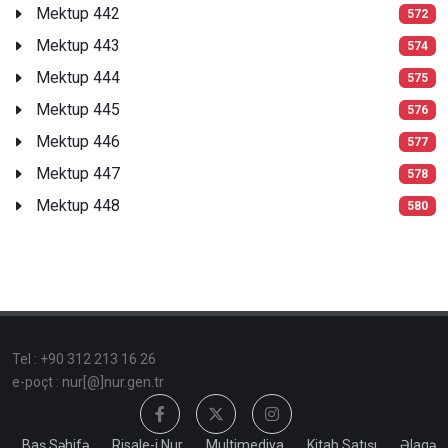
Mektup 442
572
Mektup 443
574
Mektup 444
575
Mektup 445
576
Mektup 446
577
Mektup 447
578
Mektup 448
580
Tel : +90 312 213 16 26
e-poçt : nur[@]nur.gen.tr
Baş Səhifə
Risale-i Nur
Multimediya
Kitab Satışı
Əlaqə