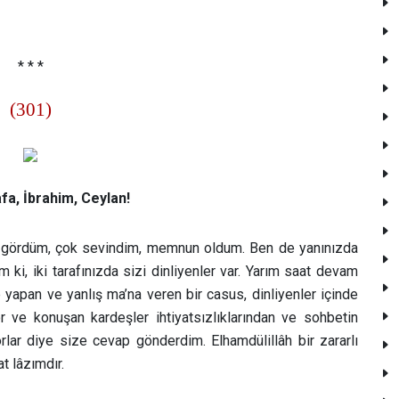
* * *
(301)
a, İbrahim, Ceylan!
i gördüm, çok sevindim, memnun oldum. Ben de yanınızda
 ki, iki tarafınızda sizi dinliyenler var. Yarım saat devam
yapan ve yanlış ma’na veren bir casus, dinliyenler içinde
or ve konuşan kardeşler ihtiyatsızlıklarından ve sohbetin
rlar diye size cevap gönderdim. Elhamdülillâh bir zararlı
t lâzımdır.