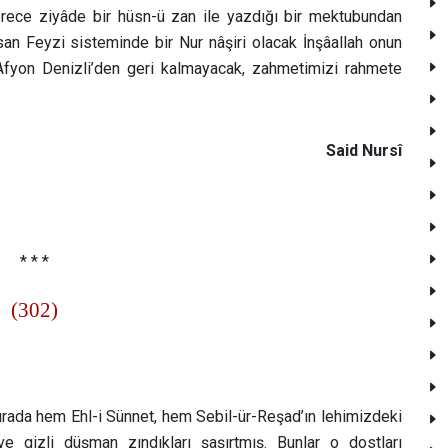
ece ziyâde bir hüsn-ü zan ile yazdığı bir mektubundan
an Feyzi sisteminde bir Nur nâşiri olacak İnşâallah onun
 Afyon Denizli’den geri kalmayacak, zahmetimizi rahmete
Said Nursî
* * *
(302)
rada hem Ehl-i Sünnet, hem Sebil-ür-Reşad’ın lehimizdeki
ve gizli düşman zındıkları şaşırtmış. Bunlar o dostları