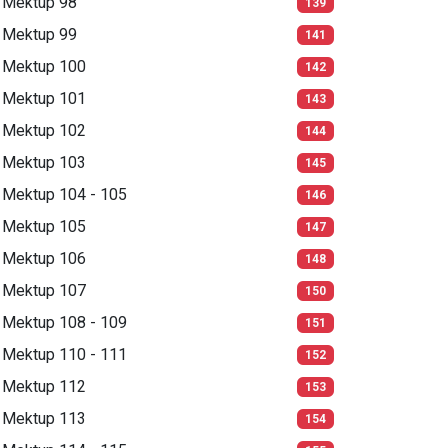
Mektup 98
139
Mektup 99
141
Mektup 100
142
Mektup 101
143
Mektup 102
144
Mektup 103
145
Mektup 104 - 105
146
Mektup 105
147
Mektup 106
148
Mektup 107
150
Mektup 108 - 109
151
Mektup 110 - 111
152
Mektup 112
153
Mektup 113
154