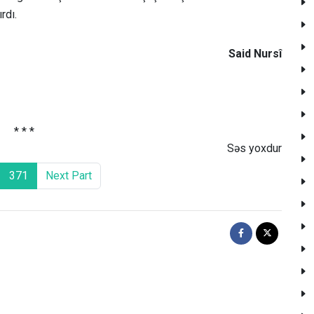
rdı.
Said Nursî
* * *
Səs yoxdur
371
Next Part