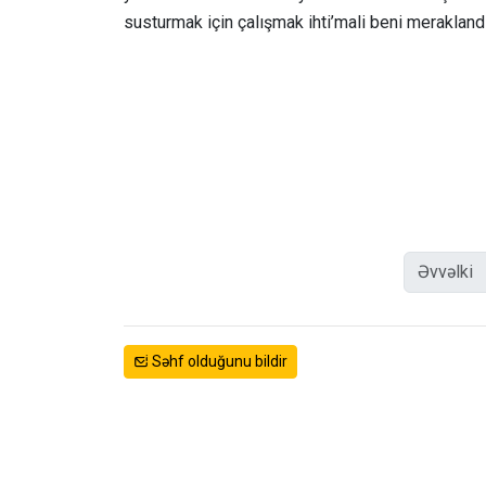
susturmak için çalışmak ihti’mali beni meraklandı
Əvvəlki
Səhf olduğunu bildir