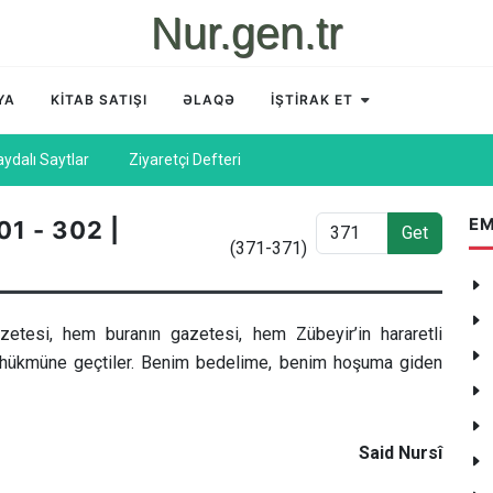
Nur.gen.tr
YA
KİTAB SATIŞI
ƏLAQƏ
İŞTİRAK ET
aydalı Saytlar
Ziyaretçi Defteri
EM
01 - 302 |
Get
(371-371)
etesi, hem buranın gazetesi, hem Zübeyir’in hararetli
nat hükmüne geçtiler. Benim bedelime, benim hoşuma giden
Said Nursî