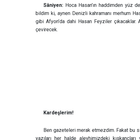
Sâniyen:
Hoca Hasan’ın haddimden yüz der
bildim ki, aynen Denizli kahramanı merhum Has
gibi Afyon’da dahi Hasan Feyziler çıkacaklar.
çevirecek.
Kardeşlerim!
Ben gazeteleri merak etmezdim. Fakat bu sı
yazıları her halde aleyhimizdeki kıskançları 