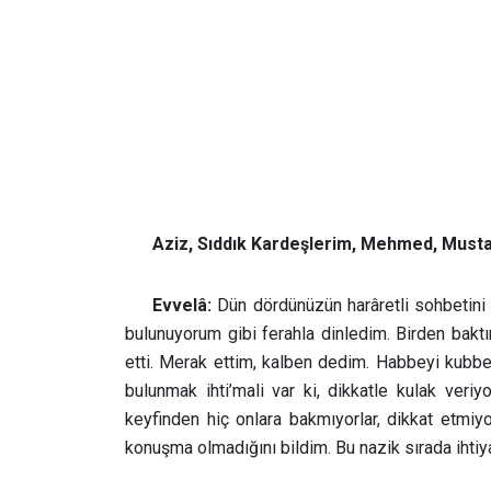
Aziz, Sıddık Kardeşlerim, Mehmed, Mustaf
Evvelâ:
Dün dördünüzün harâretli sohbetin
bulunuyorum gibi ferahla dinledim. Birden baktım
etti. Merak ettim, kalben dedim. Habbeyi kubbe 
bulunmak ihti’mali var ki, dikkatle kulak veriy
keyfinden hiç onlara bakmıyorlar, dikkat etmiyo
konuşma olmadığını bildim. Bu nazik sırada ihtiya