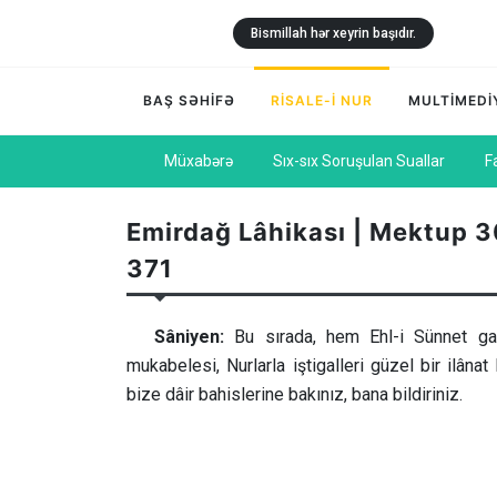
Bismillah hər xeyrin başıdır.
BAŞ SƏHİFƏ
RİSALE-İ NUR
MULTİMEDİ
Müxabərə
Sıx-sıx Soruşulan Suallar
F
Emirdağ Lâhikası | Mektup 3
371
Sâniyen:
Bu sırada, hem Ehl-i Sünnet gaz
mukabelesi, Nurlarla iştigalleri güzel bir ilâ
bize dâir bahislerine bakınız, bana bildiriniz.