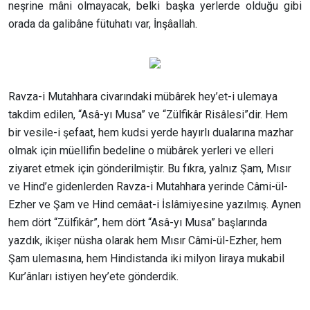
neşrine mâni olmayacak, belki başka yerlerde olduğu gibi
orada da galibâne fütuhatı var, İnşâallah.
Ravza-i Mutahhara civarındaki mübârek hey’et-i ulemaya
takdim edilen, “Asâ-yı Musa” ve “Zülfikâr Risâlesi”dir. Hem
bir vesile-i şefaat, hem kudsi yerde hayırlı dualarına mazhar
olmak için müellifin bedeline o mübârek yerleri ve elleri
ziyaret etmek için gönderilmiştir. Bu fıkra, yalnız Şam, Mısır
ve Hind’e gidenlerden Ravza-i Mutahhara yerinde Câmi-ül-
Ezher ve Şam ve Hind cemâat-i İslâmiyesine yazılmış. Aynen
hem dört “Zülfikâr”, hem dört “Asâ-yı Musa” başlarında
yazdık, ikişer nüsha olarak hem Mısır Câmi-ül-Ezher, hem
Şam ulemasına, hem Hindistanda iki milyon liraya mukabil
Kur’ânları istiyen hey’ete gönderdik.