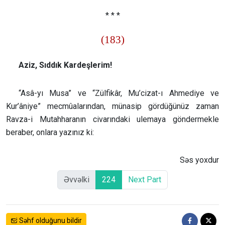
* * *
(183)
Aziz, Sıddık Kardeşlerim!
“Asâ-yı Musa” ve “Zülfikâr, Mu’cizat-ı Ahmediye ve
Kur’âniye” mecmûalarından, münasip gördüğünüz zaman
Ravza-i Mutahharanın civarındaki ulemaya göndermekle
beraber, onlara yazınız ki:
Səs yoxdur
Əvvəlki
224
Next Part
Səhf olduğunu bildir