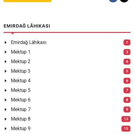
EMIRDAĞ LÂHIKASI
Emirdağ Lâhikası
1
Mektup 1
3
Mektup 2
4
Mektup 3
5
Mektup 4
6
Mektup 5
7
Mektup 6
8
Mektup 7
9
Mektup 8
13
Mektup 9
15