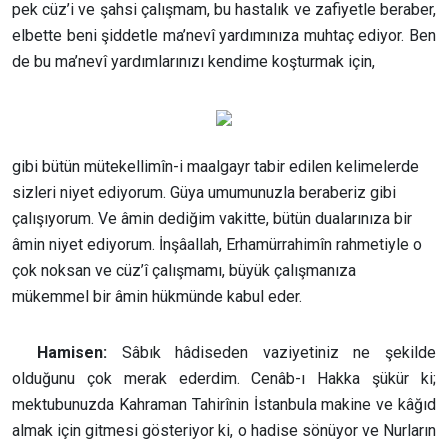
pek cüz’i ve şahsi çalışmam, bu hastalık ve zafiyetle beraber,
elbette beni şiddetle ma’nevî yardımınıza muhtaç ediyor. Ben
de bu ma’nevî yardımlarınızı kendime koşturmak için,
gibi bütün mütekellimîn-i maalgayr tabir edilen kelimelerde
sizleri niyet ediyorum. Güya umumunuzla beraberiz gibi
çalışıyorum. Ve âmin dediğim vakitte, bütün dualarınıza bir
âmin niyet ediyorum. İnşâallah, Erhamürrahimîn rahmetiyle o
çok noksan ve cüz’î çalışmamı, büyük çalışmanıza
mükemmel bir âmin hükmünde kabul eder.
Hamisen:
Sâbık hâdiseden vaziyetiniz ne şekilde
olduğunu çok merak ederdim. Cenâb-ı Hakka şükür ki;
mektubunuzda Kahraman Tahirînin İstanbula makine ve kâğıd
almak için gitmesi gösteriyor ki, o hadise sönüyor ve Nurların