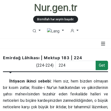
Nur.gen.tr
Bismillah hər xeyrin başıdır.
Emirdağ Lâhikası | Mektup 183 | 224
(224-224)
Get
İhtiyacın ikinci sebebi:
Hem siz, hem bizden olmayan
bir kısım zatlar, Risâle-i Nur’un hakîkatından ve şâkirdlerinin
şahsı ma’nevîsinden tezahür eden fevkalâde halleri ve
neticeleri bu biçâre kardeşinizden zannedildiğinden, o büyük
neticelere karşı çok büyük bir iktidar, bir tahammül lâzımken;