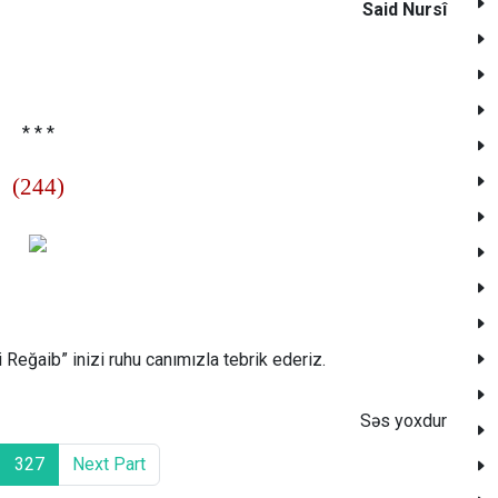
Said Nursî
* * *
(244)
i Reğaib” inizi ruhu canımızla tebrik ederiz.
Səs yoxdur
327
Next Part