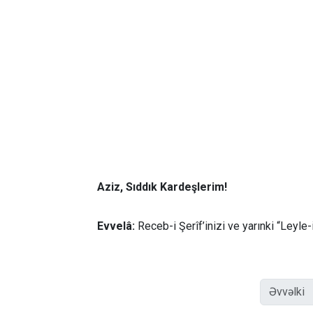
Aziz, Sıddık Kardeşlerim!
Evvelâ:
Receb-i Şerîf’inizi ve yarınki “Leyle-
Əvvəlki