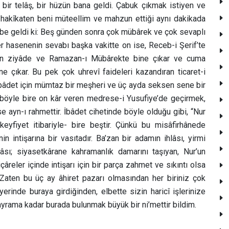
a bir telâş, bir hüzün bana geldi. Çabuk çıkmak istiyen ve
 hakîkaten beni müteellim ve mahzun ettiği aynı dakikada
kalbe geldi ki: Beş günden sonra çok mübârek ve çok sevaplı
er hasenenin sevabı başka vakitte on ise, Receb-i Şerif’te
n ziyâde ve Ramazan-ı Mübârekte bine çıkar ve cuma
e çıkar. Bu pek çok uhrevî faideleri kazandıran ticaret-i
 ibâdet için mümtaz bir meşheri ve üç ayda seksen sene bir
 böyle bire on kâr veren medrese-i Yusufiye’de geçirmek,
e ayn-ı rahmettir. İbâdet cihetinde böyle olduğu gibi, “Nur
eyfiyet itibariyle- bire beştir. Çünkü bu misâfirhânede
n intişarına bir vasıtadır. Ba’zan bir adamın ihlâsı, yirmi
lâsı; siyasetkârane kahramanlık damarını taşıyan, Nur’un
reler içinde intişarı için bir parça zahmet ve sıkıntı olsa
 Zaten bu üç ay âhiret pazarı olmasından her biriniz çok
yerinde buraya girdiğinden, elbette sizin haricî işlerinize
ayrama kadar burada bulunmak büyük bir ni’mettir bildim.