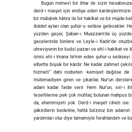
Bugün ma’nevî bir ihtar ile sizin hesabınız
derd-i maişet için endişe eden kardeşlerimizin
bir mübârek hâtıra ile bir hakîkat ve bir müjde 
ibâdet ayları olan şuhûr-u selâse gelecekler. H
yüzden geçer, Şaban-ı Muazzam’da üç yüzde
gecelerinde binlere ve Leyle-i Kadir’de otuzbin
uhreviyenin bir kudsî pazarı ve ehl-i hakîkat ve
ömrü ehl-i îmana te’min eden şuhur-u selâseyi
elbette büyük bir kârdır. Ne kadar zahmet çekils
hizmeti” dahi nisbeten -kemiyet değilse de k
mütemadiyen giren ve çıkanlar, Nur’un derslerini
adam kadar faide verir. Hem Nur’un, sırr-ı ih
tesellilerine pek çok muhtaç bulunan mahpus biçâ
da, ehemmiyeti yok. Derd-i maişet ciheti ise:
şâkirdlerin bedeline, hattâ ba’zınız bin adamın 
yardımları olur diye tamamiyle ferahlandım ve b