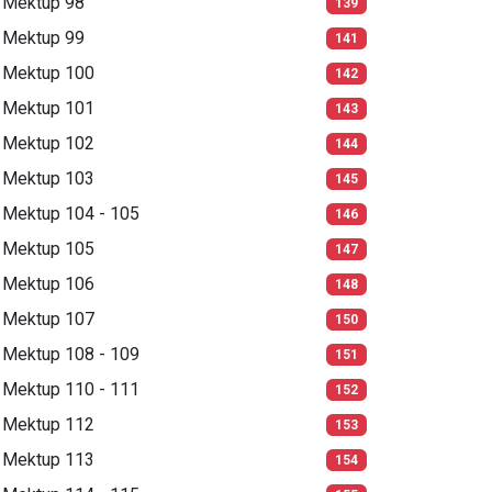
Mektup 98
139
Mektup 99
141
Mektup 100
142
Mektup 101
143
Mektup 102
144
Mektup 103
145
Mektup 104 - 105
146
Mektup 105
147
Mektup 106
148
Mektup 107
150
Mektup 108 - 109
151
Mektup 110 - 111
152
Mektup 112
153
Mektup 113
154