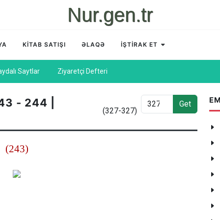
Nur.gen.tr
YA
KİTAB SATIŞI
ƏLAQƏ
İŞTİRAK ET
aydalı Saytlar
Ziyaretçi Defteri
EM
43 - 244 |
Get
(327-327)
(243)