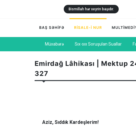
Bismillah hər xeyrin başıdır.
BAŞ SƏHİFƏ
RİSALE-İ NUR
MULTİMEDİ
Müxabərə
Sıx-sıx Soruşulan Suallar
F
Emirdağ Lâhikası | Mektup 2
327
Aziz, Sıddık Kardeşlerim!