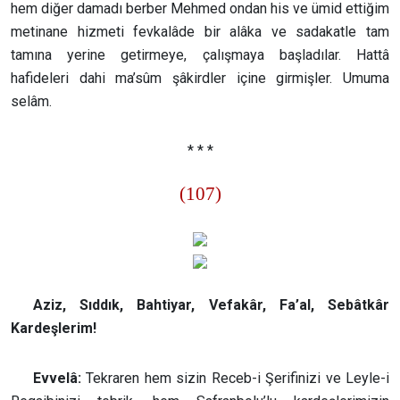
hem diğer damadı berber Mehmed ondan his ve ümid ettiğim
metinane hizmeti fevkalâde bir alâka ve sadakatle tam
tamına yerine getirmeye, çalışmaya başladılar. Hattâ
hafideleri dahi ma’sûm şâkirdler içine girmişler. Umuma
selâm.
* * *
(107)
Aziz, Sıddık, Bahtiyar, Vefakâr, Fa’al, Sebâtkâr
Kardeşlerim!
Evvelâ:
Tekraren hem sizin Receb-i Şerifinizi ve Leyle-i