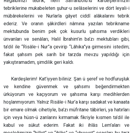
Regaibinizi tebrik, hem Safranbolu’lu kardeşlerimizin
tebriklerine mukabeleten şuhur-u selâselerini ve dört leyali-i
mübârekelerini ve Nurlarla gâyet ciddî alâkalarını tebrik
ederiz. Ve oranın şâkirdleri nâmına yazılan tebrikname
mektubunda benim pek çok kusurlu şahsıma verdikleri
ünvanları ve senâları, Halil İbrahim’in ba’zı mektubları gibi,
ta’dil ile “Risâle-i Nur”a çevirip “Lâhika”ya girmesini istedim;
fakat şahsım pek sarih bir tarzda mevzu yapıldığı için
yakıştıramadım, şimdilik geri kaldı.
Kardeşlerim! Kat’iyyen biliniz: Şan ü şeref ve hodfuruşluk
ve kendine güvenmek ve şahsımı beğendirmekten
ürküyorum ve kaçıyorum ve şahsıma karşı medihlerden
hoşlanmıyorum. Yalnız Risâle-i Nur’a karşı sadakat ve kanaata
bir emare olmak cihetiyle, ba’zı müfritane tâbirleri, ya hatırları
için veya hüsn-ü zanlarını kırmamak fikriyle kısmen ta’dil ile
kabul ve sükut ederim. Fakat iki ihlâs Lem’aları ve
mesleğimizin “hillet” ve “ihlâs” ve “uhuvvet” esasları, bu tarz