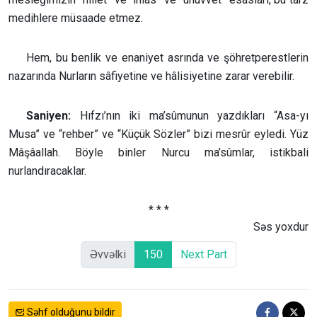
medihlere müsaade etmez.
Hem, bu benlik ve enaniyet asrında ve şöhretperestlerin
nazarında Nurların sâfiyetine ve hâlisiyetine zarar verebilir.
Saniyen:
Hıfzı’nın iki ma’sûmunun yazdıkları “Asa-yı
Musa” ve “rehber” ve “Küçük Sözler” bizi mesrûr eyledi. Yüz
Mâşâallah. Böyle binler Nurcu ma’sûmlar, istikbali
nurlandıracaklar.
* * *
Səs yoxdur
Əvvəlki
150
Next Part
Səhf olduğunu bildir