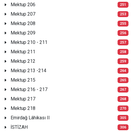
Mektup 206
251
Mektup 207
253
Mektup 208
255
Mektup 209
256
Mektup 210 - 211
257
Mektup 211
258
Mektup 212
259
Mektup 213 -214
264
Mektup 215
265
Mektup 216 - 217
267
Mektup 217
268
Mektup 218
270
Emirdağ Lâhikası II
305
İSTİZAH
306