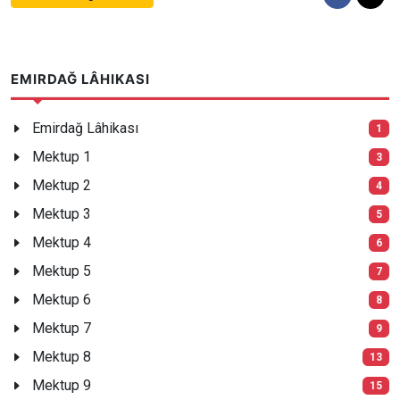
EMIRDAĞ LÂHIKASI
Emirdağ Lâhikası
1
Mektup 1
3
Mektup 2
4
Mektup 3
5
Mektup 4
6
Mektup 5
7
Mektup 6
8
Mektup 7
9
Mektup 8
13
Mektup 9
15