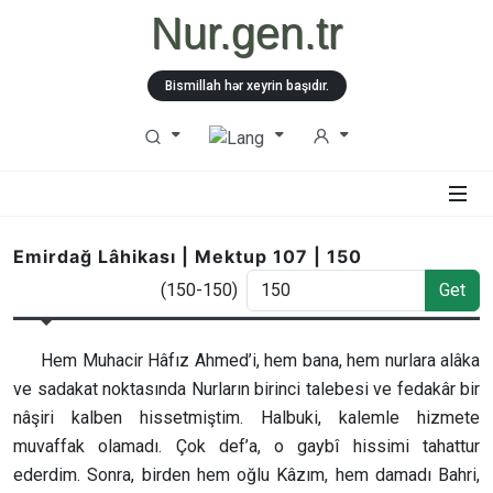
Nur.gen.tr
Bismillah hər xeyrin başıdır.
Emirdağ Lâhikası | Mektup 107 | 150
(150-150)
Get
Hem Muhacir Hâfız Ahmed’i, hem bana, hem nurlara alâka
ve sadakat noktasında Nurların birinci talebesi ve fedakâr bir
nâşiri kalben hissetmiştim. Halbuki, kalemle hizmete
muvaffak olamadı. Çok def’a, o gaybî hissimi tahattur
ederdim. Sonra, birden hem oğlu Kâzım, hem damadı Bahri,