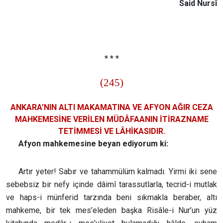
Said Nursî
* * *
(245)
ANKARA’NIN ALTI MAKAMATINA VE AFYON AĞIR CEZA
MAHKEMESİNE VERİLEN MÜDÂFAANIN İTİRAZNAME
TETİMMESİ VE LÂHİKASIDIR.
Afyon mahkemesine beyan ediyorum ki:
Artır yeter! Sabır ve tahammülüm kalmadı. Yirmi iki sene
sebebsiz bir nefy içinde dâimî tarassutlarla, tecrid-i mutlak
ve haps-i münferid tarzında beni sıkmakla beraber, altı
mahkeme, bir tek mes’eleden başka Risâle-i Nur’un yüz