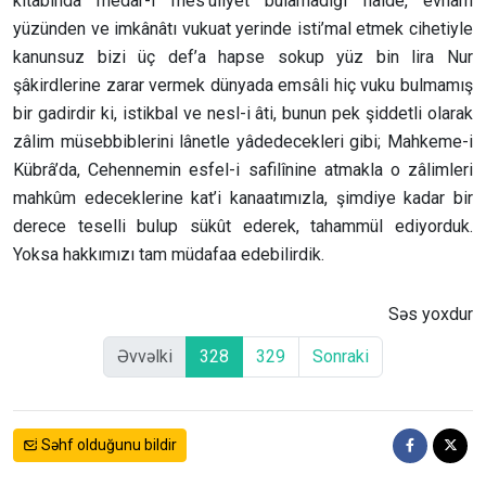
kitabında medâr-ı mes’uliyet bulamadığı hâlde, evham
yüzünden ve imkânâtı vukuat yerinde isti’mal etmek cihetiyle
kanunsuz bizi üç def’a hapse sokup yüz bin lira Nur
şâkirdlerine zarar vermek dünyada emsâli hiç vuku bulmamış
bir gadirdir ki, istikbal ve nesl-i âti, bunun pek şiddetli olarak
zâlim müsebbiblerini lânetle yâdedecekleri gibi; Mahkeme-i
Kübrâ’da, Cehennemin esfel-i safilînine atmakla o zâlimleri
mahkûm edeceklerine kat’i kanaatımızla, şimdiye kadar bir
derece teselli bulup sükût ederek, tahammül ediyorduk.
Yoksa hakkımızı tam müdafaa edebilirdik.
Səs yoxdur
Əvvəlki
328
329
Sonraki
Səhf olduğunu bildir