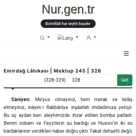
Nur.gen.tr
Bismillah hər xeyrin başıdır.
Emirdağ Lâhikası | Mektup 245 | 328
(328-329)
Get
Sâniyen:
Me’yus olmayınız, hem merak ve telâş
etmeyiniz, inâyet-i Rabbânîye inşâallah imdadımıza yetişir.
Bu üç aydan beri aleyhimizde ihzar edilen bomba patladı.
Benim sobam ve Feyzilerin su bardığı ve Husrev’in iki su
bardaklarının verdikleri haber doğru çıktı. Fakat dehşetli değil,