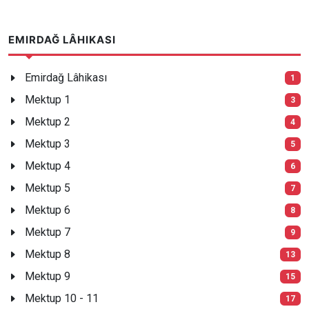
EMIRDAĞ LÂHIKASI
Emirdağ Lâhikası
1
Mektup 1
3
Mektup 2
4
Mektup 3
5
Mektup 4
6
Mektup 5
7
Mektup 6
8
Mektup 7
9
Mektup 8
13
Mektup 9
15
Mektup 10 - 11
17