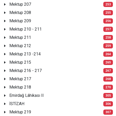
Mektup 207
253
Mektup 208
255
Mektup 209
256
Mektup 210 - 211
257
Mektup 211
258
Mektup 212
259
Mektup 213 -214
264
Mektup 215
265
Mektup 216 - 217
267
Mektup 217
268
Mektup 218
270
Emirdağ Lâhikası II
305
İSTİZAH
306
Mektup 219
307