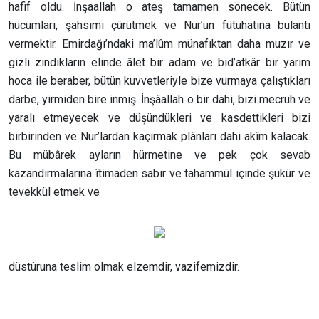
hafif oldu. İnşaallah o ateş tamamen sönecek. Bütün
hücumları, şahsımı çürütmek ve Nur’un fütuhatına bulantı
vermektir. Emirdağı’ndaki ma’lûm münafıktan daha muzır ve
gizli zındıkların elinde âlet bir adam ve bid’atkâr bir yarım
hoca ile beraber, bütün kuvvetleriyle bize vurmaya çalıştıkları
darbe, yirmiden bire inmiş. İnşâallah o bir dahi, bizi mecruh ve
yaralı etmeyecek ve düşündükleri ve kasdettikleri bizi
birbirinden ve Nur’lardan kaçırmak plânları dahi akîm kalacak.
Bu mübârek ayların hürmetine ve pek çok sevab
kazandırmalarına îtimaden sabır ve tahammül içinde şükür ve
tevekkül etmek ve
düstûruna teslim olmak elzemdir, vazifemizdir.