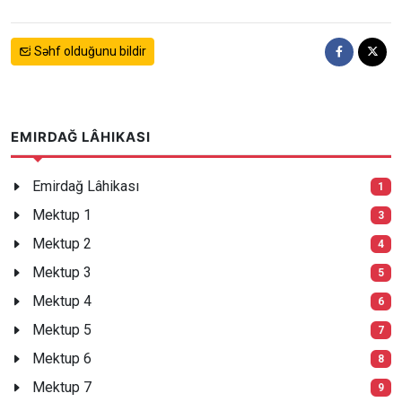
Səhf olduğunu bildir
EMIRDAĞ LÂHIKASI
Emirdağ Lâhikası
1
Mektup 1
3
Mektup 2
4
Mektup 3
5
Mektup 4
6
Mektup 5
7
Mektup 6
8
Mektup 7
9