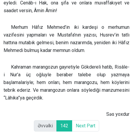
eyledi. Cenâb-ı Hak, ona şifa ve onlara muvaffakıyet ve
saadet versin, Âmin Âmin!
Merhum Hâfız Mehmed’in iki kardeşi o merhumun
vazifesini yapmaları ve Mustafa’nın yazısı, Husrev’in tatlı
hattına mutabık gelmesi, benim nazarımda, yeniden iki Hâfız
Mehmedi bulmuş kadar memnun oldum.
Kahraman marangozun gayretiyle Gökdereli hatib, Risâle-
i Nur’a üç oğluyle beraber talebe olup yazmaya
başlamalariyle; hem onları, hem marangozu, hem köylerini
tebrik ederiz. Ve marangozun onlara söylediği manzumesini
“Lâhika”ya geçirdik.
Səs yoxdur
Əvvəlki
142
Next Part