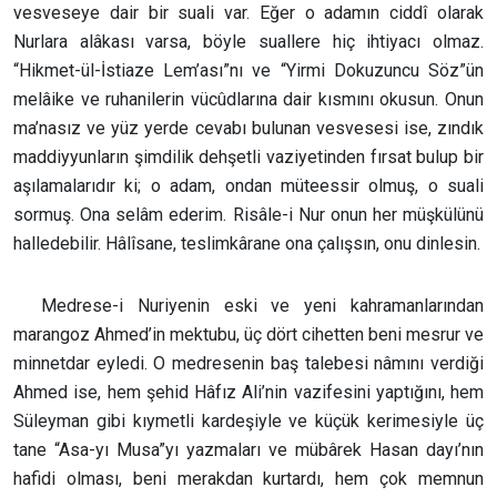
vesveseye dair bir suali var. Eğer o adamın ciddî olarak
Nurlara alâkası varsa, böyle suallere hiç ihtiyacı olmaz.
“Hikmet-ül-İstiaze Lem’ası”nı ve “Yirmi Dokuzuncu Söz”ün
melâike ve ruhanilerin vücûdlarına dair kısmını okusun. Onun
ma’nasız ve yüz yerde cevabı bulunan vesvesesi ise, zındık
maddiyyunların şimdilik dehşetli vaziyetinden fırsat bulup bir
aşılamalarıdır ki; o adam, ondan müteessir olmuş, o suali
sormuş. Ona selâm ederim. Risâle-i Nur onun her müşkülünü
halledebilir. Hâlîsane, teslimkârane ona çalışsın, onu dinlesin.
Medrese-i Nuriyenin eski ve yeni kahramanlarından
marangoz Ahmed’in mektubu, üç dört cihetten beni mesrur ve
minnetdar eyledi. O medresenin baş talebesi nâmını verdiği
Ahmed ise, hem şehid Hâfız Ali’nin vazifesini yaptığını, hem
Süleyman gibi kıymetli kardeşiyle ve küçük kerimesiyle üç
tane “Asa-yı Musa”yı yazmaları ve mübârek Hasan dayı’nın
hafidi olması, beni merakdan kurtardı, hem çok memnun