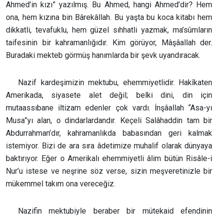
Ahmed’in kızı” yazılmış. Bu Ahmed, hangi Ahmed’dir? Hem
ona, hem kızına bin Bârekâllah. Bu yaşta bu koca kitabı hem
dikkatli, tevafuklu, hem güzel sıhhatli yazmak, ma’sûmların
taifesinin bir kahramanlığıdır. Kim görüyor, Mâşâallah der.
Buradaki mekteb görmüş hanımlarda bir şevk uyandıracak.
Nazif kardeşimizin mektubu, ehemmiyetlidir. Hakîkaten
Amerikada, siyasete alet değil; belki dini, din için
mutaassıbane iltizam edenler çok vardı. İnşâallah “Asa-yı
Musa”yı alan, o dindarlardandır. Keçeli Salâhaddin tam bir
Abdurrahman’dır, kahramanlıkda babasından geri kalmak
istemiyor. Bizi de ara sıra âdetimize muhalif olarak dünyaya
baktırıyor. Eğer o Amerikalı ehemmiyetli âlim bütün Risâle-i
Nur’u istese ve neşrine söz verse, sizin meşveretinizle bir
mükemmel takım ona vereceğiz.
Nazifin mektubiyle beraber bir mütekaid efendinin