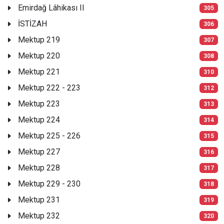
Emirdağ Lâhikası II
305
İSTİZAH
306
Mektup 219
307
Mektup 220
308
Mektup 221
310
Mektup 222 - 223
312
Mektup 223
313
Mektup 224
314
Mektup 225 - 226
315
Mektup 227
316
Mektup 228
317
Mektup 229 - 230
318
Mektup 231
319
Mektup 232
320