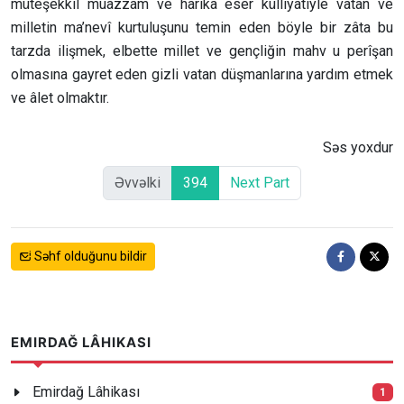
müteşekkil muazzam ve hârika eser külliyatiyle vatan ve
milletin ma’nevî kurtuluşunu temin eden böyle bir zâta bu
tarzda ilişmek, elbette millet ve gençliğin mahv u perîşan
olmasına gayret eden gizli vatan düşmanlarına yardım etmek
ve âlet olmaktır.
Səs yoxdur
Əvvəlki
394
Next Part
Səhf olduğunu bildir
EMIRDAĞ LÂHIKASI
Emirdağ Lâhikası
1