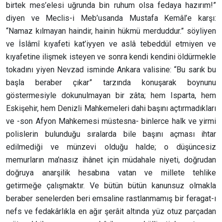
birtek mes’elesi uğrunda bin ruhum olsa fedaya hazırım!”
diyen ve Meclis-i Meb’usanda Mustafa Kemâl’e karşı:
“Namaz kılmayan haindir, hainin hükmü merduddur.” söyliyen
ve İslâmî kıyafeti kat’iyyen ve aslâ tebeddül etmiyen ve
kıyafetine ilişmek isteyen ve sonra kendi kendini öldürmekle
tokadını yiyen Nevzad isminde Ankara valisine: “Bu sarık bu
başla beraber çıkar” tarzında konuşarak boynunu
göstermesiyle dokunulmayan bir zâta; hem Isparta, hem
Eskişehir, hem Denizli Mahkemeleri dahi başını açtırmadıkları
ve -son Afyon Mahkemesi müstesna- binlerce halk ve yirmi
polislerin bulunduğu sıralarda bile başını açması ihtar
edilmediği ve münzevi olduğu halde; o düşüncesiz
memurların ma’nasız ihânet için müdahale niyeti, doğrudan
doğruya anarşilik hesabına vatan ve millete tehlike
getirmeğe çalışmaktır. Ve bütün bütün kanunsuz olmakla
beraber senelerden beri emsaline rastlanmamış bir feragat-ı
nefs ve fedakârlıkla en ağır şerâit altında yüz otuz parçadan