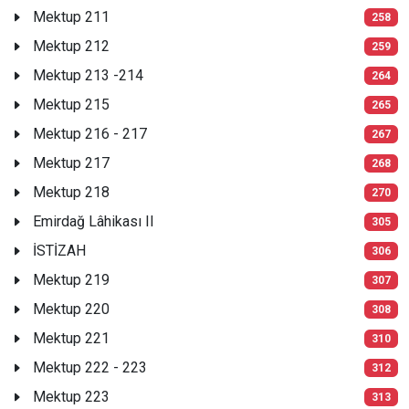
Mektup 211
258
Mektup 212
259
Mektup 213 -214
264
Mektup 215
265
Mektup 216 - 217
267
Mektup 217
268
Mektup 218
270
Emirdağ Lâhikası II
305
İSTİZAH
306
Mektup 219
307
Mektup 220
308
Mektup 221
310
Mektup 222 - 223
312
Mektup 223
313