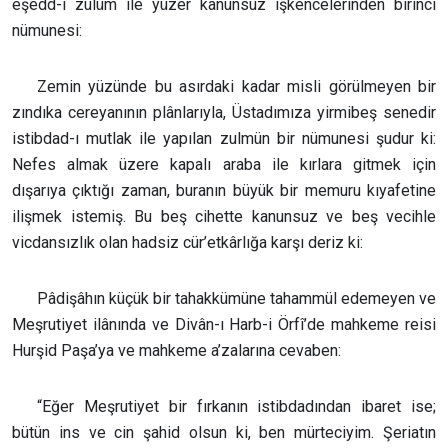
eşedd-i zulüm ile yüzer kanunsuz işkencelerinden birinci
nümunesi:
Zemin yüzünde bu asırdaki kadar misli görülmeyen bir
zındıka cereyanının plânlarıyla, Üstadımıza yirmibeş senedir
istibdad-ı mutlak ile yapılan zulmün bir nümunesi şudur ki:
Nefes almak üzere kapalı araba ile kırlara gitmek için
dışarıya çıktığı zaman, buranın büyük bir memuru kıyafetine
ilişmek istemiş. Bu beş cihette kanunsuz ve beş vecihle
vicdansızlık olan hadsiz cür’etkârlığa karşı deriz ki:
Pâdişâhın küçük bir tahakkümüne tahammül edemeyen ve
Meşrutiyet ilânında ve Divân-ı Harb-i Örfî’de mahkeme reisi
Hurşid Paşa’ya ve mahkeme a’zalarına cevaben:
“Eğer Meşrutiyet bir fırkanın istibdadından ibaret ise;
bütün ins ve cin şahid olsun ki, ben mürteciyim. Şeriatın