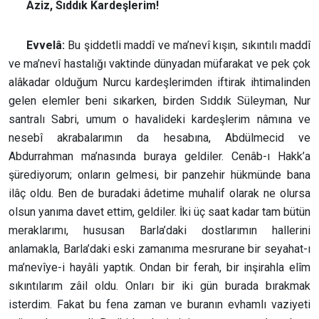
Aziz, Sıddık Kardeşlerim!
Evvelâ:
Bu şiddetli maddî ve ma’nevî kışın, sıkıntılı maddî
ve ma’nevî hastalığı vaktinde dünyadan müfarakat ve pek çok
alâkadar olduğum Nurcu kardeşlerimden iftirak ihtimalinden
gelen elemler beni sıkarken, birden Sıddık Süleyman, Nur
santralı Sabri, umum o havalideki kardeşlerim nâmına ve
nesebî akrabalarımın da hesabına, Abdülmecid ve
Abdurrahman ma’nasında buraya geldiler. Cenâb-ı Hakk’a
şürediyorum; onların gelmesi, bir panzehir hükmünde bana
ilâç oldu. Ben de buradaki âdetime muhalif olarak ne olursa
olsun yanıma davet ettim, geldiler. İki üç saat kadar tam bütün
meraklarımı, hususan Barla’daki dostlarımın hallerini
anlamakla, Barla’daki eski zamanıma mesrurane bir seyahat-ı
ma’nevîye-i hayâli yaptık. Ondan bir ferah, bir inşirahla elîm
sıkıntılarım zâil oldu. Onları bir iki gün burada bırakmak
isterdim. Fakat bu fena zaman ve buranın evhamlı vaziyeti