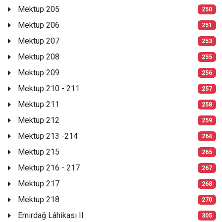
Mektup 205
250
Mektup 206
251
Mektup 207
253
Mektup 208
255
Mektup 209
256
Mektup 210 - 211
257
Mektup 211
258
Mektup 212
259
Mektup 213 -214
264
Mektup 215
265
Mektup 216 - 217
267
Mektup 217
268
Mektup 218
270
Emirdağ Lâhikası II
305