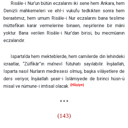
Risâle-i Nur’un bütün eczalarını iki sene hem Ankara, hem
Denizli mahkemeleri ve ehl-i vukufu tedkikten sonra hem
beraatımız, hem umum Risâle-i Nur eczalarını bana teslime
müttefikan karar vermelerine binaen, neşirlerine bir mâni
yoktur. Bana verilen Risâle-i Nur’dan birisi, bu mecmûanın
eczalarıdır.
Isparta’da hem mekteblerde, hem camilerde din lehindeki
icraatlar, “Zülfikâr”ın ma’nevî fütuhatı sayılabilir. İnşâallah,
Isparta nasıl Nurların medresesi olmuş, başka vilâyetlere de
ders veriyor, İnşâallah şeair-i İslâmiyede de birinci hüsn-ü
(Hâşiye)
misal ve nümune-i imtisal olacak.
* * *
(143)