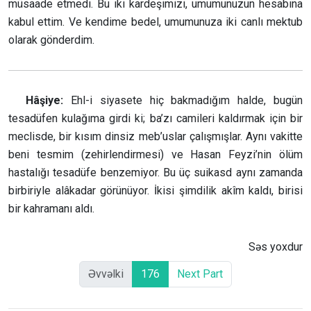
müsaade etmedi. Bu iki kardeşimizi, umumunuzun hesabına
kabul ettim. Ve kendime bedel, umumunuza iki canlı mektub
olarak gönderdim.
Hâşiye:
Ehl-i siyasete hiç bakmadığım halde, bugün
tesadüfen kulağıma girdi ki; ba’zı camileri kaldırmak için bir
meclisde, bir kısım dinsiz meb’uslar çalışmışlar. Aynı vakitte
beni tesmim (zehirlendirmesi) ve Hasan Feyzi’nin ölüm
hastalığı tesadüfe benzemiyor. Bu üç suikasd aynı zamanda
birbiriyle alâkadar görünüyor. İkisi şimdilik akîm kaldı, birisi
bir kahramanı aldı.
Səs yoxdur
Əvvəlki
176
Next Part